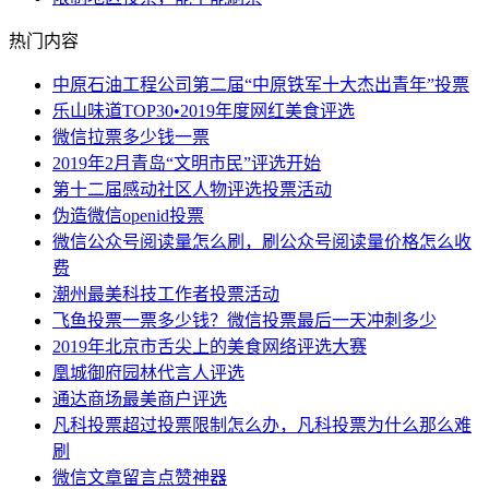
热门内容
中原石油工程公司第二届“中原铁军十大杰出青年”投票
乐山味道TOP30•2019年度网红美食评选
微信拉票多少钱一票
2019年2月青岛“文明市民”评选开始
第十二届感动社区人物评选投票活动
伪造微信openid投票
微信公众号阅读量怎么刷，刷公众号阅读量价格怎么收
费
潮州最美科技工作者投票活动
飞鱼投票一票多少钱？微信投票最后一天冲刺多少
2019年北京市舌尖上的美食网络评选大赛
凰城御府园林代言人评选
通达商场最美商户评选
凡科投票超过投票限制怎么办，凡科投票为什么那么难
刷
微信文章留言点赞神器