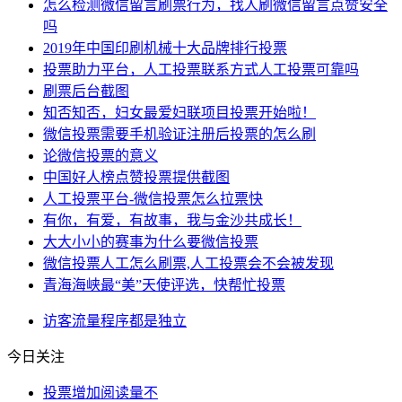
怎么检测微信留言刷票行为，找人刷微信留言点赞安全
吗
2019年中国印刷机械十大品牌排行投票
投票助力平台，人工投票联系方式人工投票可靠吗
刷票后台截图
知否知否，妇女最爱妇联项目投票开始啦！
微信投票需要手机验证注册后投票的怎么刷
论微信投票的意义
中国好人榜点赞投票提供截图
人工投票平台-微信投票怎么拉票快
有你，有爱，有故事，我与金沙共成长！
大大小小的赛事为什么要微信投票
微信投票人工怎么刷票,人工投票会不会被发现
青海海峡最“美”天使评选，快帮忙投票
访客
流量
程序
都是
独立
今日关注
投票增加阅读量不