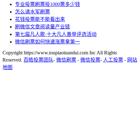
专业投票刷票投1000票多少钱
怎么请水军刷票
花钱投票能不能看出来
刷微信文章阅读量产业链
第七届凡人歌·十大凡人善举评选活动
微信刷票如何快速涨票拿第一
Copyright https://www.toupiaotuandui.com Inc All Rights
Reserved.
百皓投票团队
-
微信刷票
-
微信投票
-
人工投票
-
网站
地图