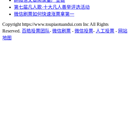
刷微信文章阅读量产业链
第七届凡人歌·十大凡人善举评选活动
微信刷票如何快速涨票拿第一
Copyright https://www.toupiaotuandui.com Inc All Rights
Reserved.
百皓投票团队
-
微信刷票
-
微信投票
-
人工投票
-
网站
地图