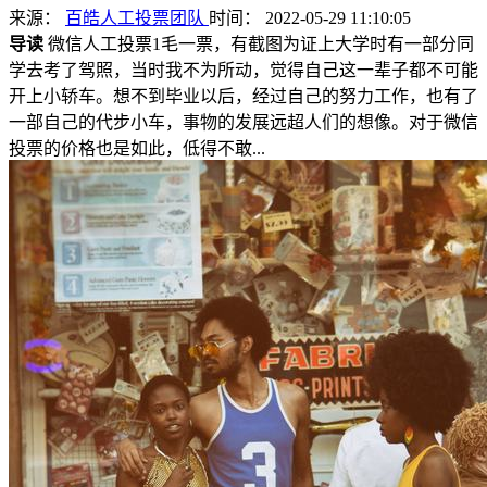
来源：
百皓人工投票团队
时间： 2022-05-29 11:10:05
导读
微信人工投票1毛一票，有截图为证上大学时有一部分同
学去考了驾照，当时我不为所动，觉得自己这一辈子都不可能
开上小轿车。想不到毕业以后，经过自己的努力工作，也有了
一部自己的代步小车，事物的发展远超人们的想像。对于微信
投票的价格也是如此，低得不敢...