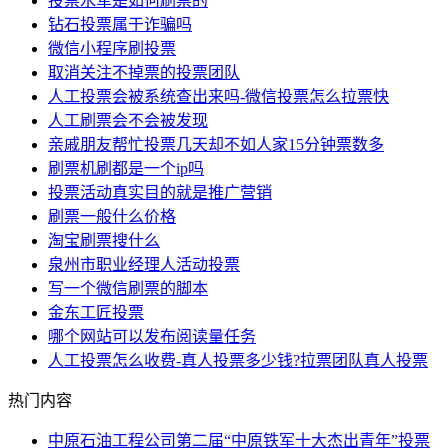
投票水军是如何刷票的
钻石投票属于诈骗吗
微信小程序刷投票
​取消关注不掉票的投票团队
人工投票会被系统查出来吗-微信投票怎么拉票快
人工刷票会不会被发现
亲戚朋友帮忙投票几天却不如人家15分钟票数多
刷票机刷都是一个ip吗
投票活动真实目的就是推广营销
刷票一般什么价格
淘宝刷票搜什么
泉州市职业经理人活动投票
写一个微信刷票的脚本
金东工匠投票
哪个网站可以发布阅读量任务
人工投票怎么收费-真人投票多少钱?拉票团队真人投票
热门内容
中原石油工程公司第二届“中原铁军十大杰出青年”投票