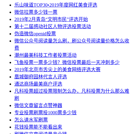
乐山味道TOP30•2019年度网红美食评选
微信拉票多少钱一票
2019年2月青岛“文明市民”评选开始
第十二届感动社区人物评选投票活动
伪造微信openid投票
微信公众号阅读量怎么刷，刷公众号阅读量价格怎么收
费
潮州最美科技工作者投票活动
飞鱼投票一票多少钱？微信投票最后一天冲刺多少
2019年北京市舌尖上的美食网络评选大赛
凰城御府园林代言人评选
通达商场最美商户评选
凡科投票超过投票限制怎么办，凡科投票为什么那么难
刷
微信文章留言点赞神器
专业投票刷票投1000票多少钱
怎么请水军刷票
花钱投票能不能看出来