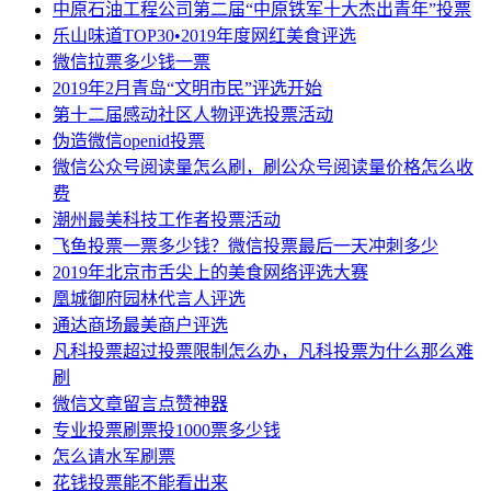
中原石油工程公司第二届“中原铁军十大杰出青年”投票
乐山味道TOP30•2019年度网红美食评选
微信拉票多少钱一票
2019年2月青岛“文明市民”评选开始
第十二届感动社区人物评选投票活动
伪造微信openid投票
微信公众号阅读量怎么刷，刷公众号阅读量价格怎么收
费
潮州最美科技工作者投票活动
飞鱼投票一票多少钱？微信投票最后一天冲刺多少
2019年北京市舌尖上的美食网络评选大赛
凰城御府园林代言人评选
通达商场最美商户评选
凡科投票超过投票限制怎么办，凡科投票为什么那么难
刷
微信文章留言点赞神器
专业投票刷票投1000票多少钱
怎么请水军刷票
花钱投票能不能看出来