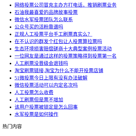
网络投票公司冒充主办方打电话，推销刷票业务
石油我最喜爱的品牌故事投票
微信水军投票团队怎么联系
公众号买的活粉靠谱吗
正规人工投票平台手工刷票真实么？
在不认识的群发个红包让人投票算拉票吗
生态环境损害赔偿磋商十大典型案例投票活动
一位网友是通过这样的投票策略得到投票第一名
人工刷票没晋级会退钱吗
淘宝刷票链接,淘宝为什么不能开投票店铺
51微投票今日上限有没有办法破解
微信投票活动可以内定名次吗
人工投票怎么收费
​人工刷票但是票不增加
该用户投票被锁定是怎么回事
水军投票是如何操作
热门内容