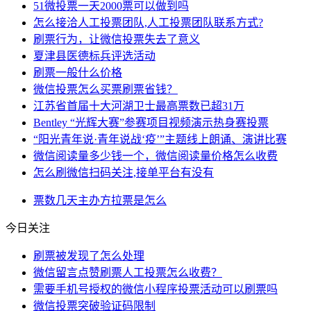
51微投票一天2000票可以做到吗
怎么接洽人工投票团队,人工投票团队联系方式?
刷票行为，让微信投票失去了意义
夏津县医德标兵评选活动
刷票一般什么价格
微信投票怎么买票刷票省钱？
江苏省首届十大河湖卫士最高票数已超31万
Bentley “光辉大赛”参赛项目视频演示热身赛投票
“阳光青年说·青年说战‘疫’”主题线上朗诵、演讲比赛
微信阅读量多少钱一个，微信阅读量价格怎么收费
怎么刷微信扫码关注,接单平台有没有
票数
几天
主办方
拉票
是怎么
今日关注
刷票被发现了怎么处理
微信留言点赞刷票人工投票怎么收费？
需要手机号授权的微信小程序投票活动可以刷票吗
微信投票突破验证码限制