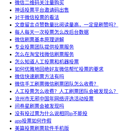
微信二维码关注量购买
神话投票平台邀请码出售
对于微信投票的看法
文章留言点赞数量比阅读量高，一定是刷赞吗？
每人每天一次投票怎么改后台数据
微信刷票基本原理讲解
专业投票团队提供投票服务
怎么在淘宝找微信刷票服务
怎么知道人工投票和机器投票
如何优雅地回绝好友微信帮忙投票的要求
微信快速刷票方法有吗
微信手工刷票微信刷票团队怎么收费？
人工投票怎么收费？人工刷票团队会被发现么？
沧州市无邪中国年网络评选活动投票
问卷星刷票会被发现吗
没有投过票为什么说相同ip不能投
app投票如何作假
美篇投票刷票软件手机版