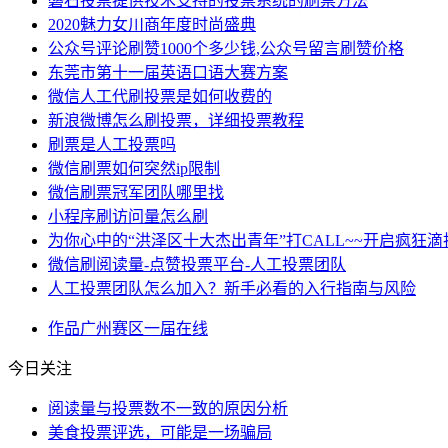
磐石投票提供技术支持的投票系统的刷票方法
2020魅力女川商年度时尚盛典
公众号评论刷赞1000个多少钱,公众号留言刷赞价格
东莞市第十一届英语口语大赛方案
微信人工代刷投票是如何收费的
新浪微博怎么刷投票，详细投票教程
刷票是人工投票吗
微信刷票如何突然ip限制
微信刷票冠军团队哪里找
小程序刷访问量怎么刷
为你心中的“洪泽区十大杰出青年”打CALL~~开启疯狂
微信刷阅读量-点赞投票平台-人工投票团队
人工投票团队怎么加入？新手必看的入行指南与风险
作品
广州
赛区
一届
在线
今日关注
阅读量与投票数不一致的原因分析
美食投票评选，可能是一场骗局