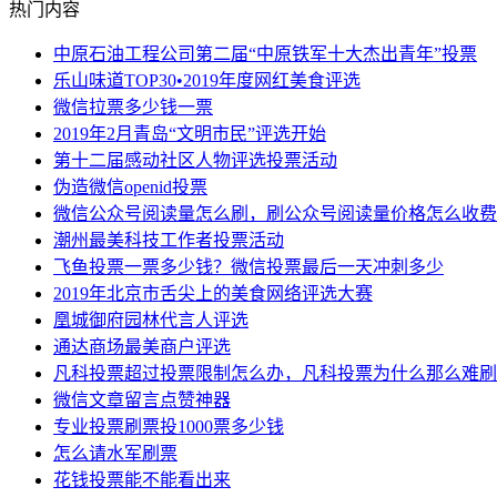
热门内容
中原石油工程公司第二届“中原铁军十大杰出青年”投票
乐山味道TOP30•2019年度网红美食评选
微信拉票多少钱一票
2019年2月青岛“文明市民”评选开始
第十二届感动社区人物评选投票活动
伪造微信openid投票
微信公众号阅读量怎么刷，刷公众号阅读量价格怎么收费
潮州最美科技工作者投票活动
飞鱼投票一票多少钱？微信投票最后一天冲刺多少
2019年北京市舌尖上的美食网络评选大赛
凰城御府园林代言人评选
通达商场最美商户评选
凡科投票超过投票限制怎么办，凡科投票为什么那么难刷
微信文章留言点赞神器
专业投票刷票投1000票多少钱
怎么请水军刷票
花钱投票能不能看出来