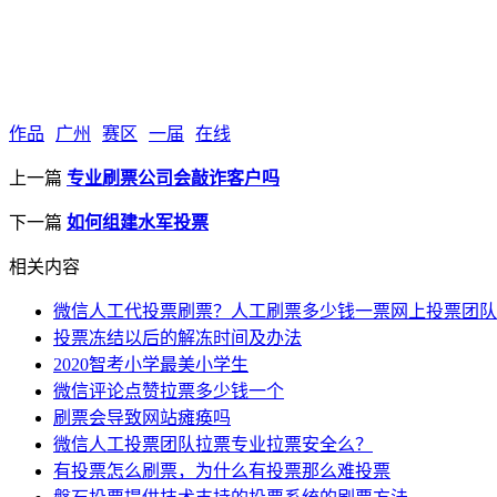
作品
广州
赛区
一届
在线
上一篇
专业刷票公司会敲诈客户吗
下一篇
如何组建水军投票
相关内容
微信人工代投票刷票？人工刷票多少钱一票网上投票团队
投票冻结以后的解冻时间及办法
2020智考小学最美小学生
微信评论点赞拉票多少钱一个
刷票会导致网站瘫痪吗
微信人工投票团队拉票专业拉票安全么？
有投票怎么刷票，为什么有投票那么难投票