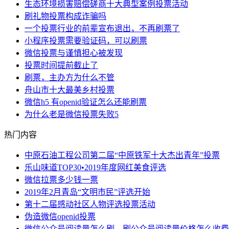
生态环境损害赔偿磋商十大典型案例投票活动
刷礼物投票构成诈骗吗
一个投票行业的前辈宣布退出，不再刷票了
小程序投票需要验证码，可以刷票
微信投票与谨慎担心被发现
投票时间提前截止了
刷票，主办方为什么不管
舟山市十大最美乡村投票
微信h5 有openid验证怎么还能刷票
为什么老是微信投票失败5
热门内容
中原石油工程公司第二届“中原铁军十大杰出青年”投票
乐山味道TOP30•2019年度网红美食评选
微信拉票多少钱一票
2019年2月青岛“文明市民”评选开始
第十二届感动社区人物评选投票活动
伪造微信openid投票
微信公众号阅读量怎么刷，刷公众号阅读量价格怎么收费