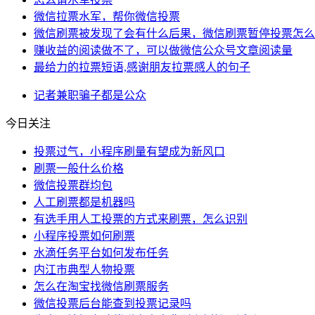
微信拉票水军，帮你微信投票
微信刷票被发现了会有什么后果，微信刷票暂停投票怎么
赚收益的阅读做不了，可以做微信公众号文章阅读量
最给力的拉票短语,感谢朋友拉票感人的句子
记者
兼职
骗子
都是
公众
今日关注
投票过气，小程序刷量有望成为新风口
刷票一般什么价格
微信投票群均包
人工刷票都是机器吗
有选手用人工投票的方式来刷票，怎么识别
小程序投票如何刷票
水滴任务平台如何发布任务
内江市典型人物投票
怎么在淘宝找微信刷票服务
微信投票后台能查到投票记录吗