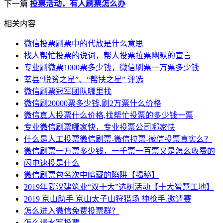
下一篇
投票活动，有人刷票怎么办
相关内容
微信投票刷票中的代放是什么意思
找人帮忙投票的说词，帮人投票拉票幽默的宣言
专业刷微票1000票多少钱，微信刷票一万票多少钱
莘县“脱贫之星”、“帮扶之星” 评选
微信刷票冠军团队哪里找
微信刷20000票多少钱,刷2万票什么价格
微信真人投票什么价格,找帮忙投票的多少钱一票
专业微信刷票哪家快，专业投票公司哪家快
什么是人工投票微信刷票-微信拉票-微信投票真实么？
微信刷票一万票多少钱，一千票一百票又是怎么收费的
闪电速投是什么
微信刷票包名次中暗藏的陷阱【揭秘】
2019年武汉建筑业“双十大”选树活动【十大智慧工地】
2019 京山助手 京山太子山狩猎场 神枪手.邀请赛
怎么进入微信免费投票群？
怎么请水军投票