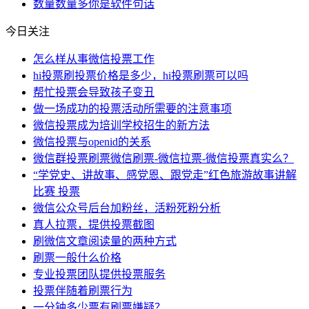
数量
数量多
你是
软件
句话
今日关注
怎么样从事微信投票工作
hi投票刷投票价格是多少，hi投票刷票可以吗
帮忙投票会导致孩子变丑
做一场成功的投票活动所需要的注意事项
微信投票成为培训学校招生的新方法
微信投票与openid的关系
微信群投票刷票微信刷票-微信拉票-微信投票真实么？
“学党史、讲故事、感党恩、跟党走”红色旅游故事讲解
比赛 投票
微信公众号后台加粉丝，活粉死粉分析
真人拉票，提供投票截图
刷微信文章阅读量的两种方式
刷票一般什么价格
专业投票团队提供投票服务
投票伴随着刷票行为
一分钟多少票有刷票嫌疑？