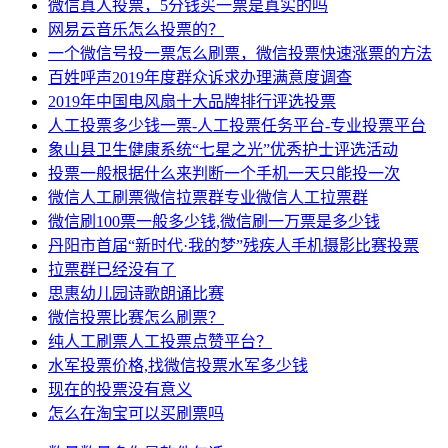
微信真人投票，5分钱买一票是真实的吗
网易云音乐怎么投票的？
一个微信号投一票怎么刷票，微信投票快速涨票的方法
百姓呼声2019年度群众诉求办理满意度调查
2019年中国电风扇十大品牌排行评选投票
人工投票多少钱一票-人工投票任务平台-专业投票平台
象山县卫生健康系统“七星之光”优秀护士评选活动
投票一般根据什么来判断一个手机一天只能投一次
微信人工刷票微信拉票群专业微信人工拉票群
微信刷100票一般多少钱,微信刷一万票是多少钱
丹阳市首届“新时代·我的梦”残疾人手机摄影比赛投票
拉票群已经没有了
思惠幼儿园诗歌朗诵比赛
微信投票比赛怎么刷票？
纯人工刷票人工投票点赞平台？
水军投票价格,找微信投票水军多少钱
现在的投票没有意义
怎么在淘宝可以买刷票吗