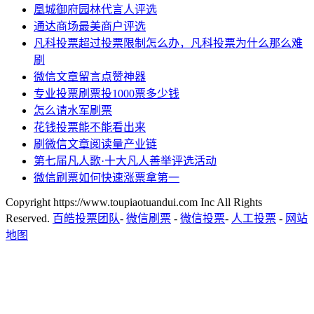
凰城御府园林代言人评选
通达商场最美商户评选
凡科投票超过投票限制怎么办，凡科投票为什么那么难
刷
微信文章留言点赞神器
专业投票刷票投1000票多少钱
怎么请水军刷票
花钱投票能不能看出来
刷微信文章阅读量产业链
第七届凡人歌·十大凡人善举评选活动
微信刷票如何快速涨票拿第一
Copyright https://www.toupiaotuandui.com Inc All Rights
Reserved.
百皓投票团队
-
微信刷票
-
微信投票
-
人工投票
-
网站
地图