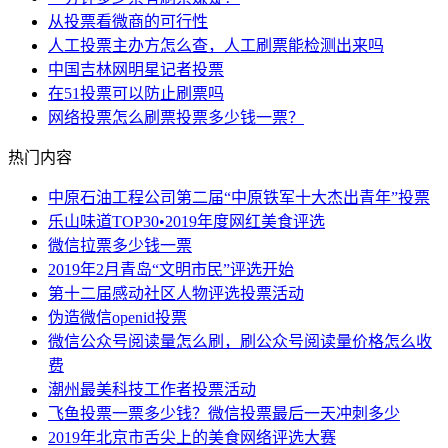
从投票看微商的可行性
人工投票主办方怎么查，人工刷票能检测出来吗
中国吉林网明星记者投票
在51投票可以防止刷票吗
网络投票怎么刷票投票多少钱一票？
热门内容
中原石油工程公司第二届“中原铁军十大杰出青年”投票
乐山味道TOP30•2019年度网红美食评选
微信拉票多少钱一票
2019年2月青岛“文明市民”评选开始
第十二届感动社区人物评选投票活动
伪造微信openid投票
微信公众号阅读量怎么刷，刷公众号阅读量价格怎么收
费
潮州最美科技工作者投票活动
飞鱼投票一票多少钱？微信投票最后一天冲刺多少
2019年北京市舌尖上的美食网络评选大赛