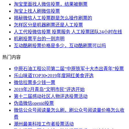
淘宝里面找人微信投票，结果被删票
淘宝上找人刷微信投票
揭秘微信人工投票群是怎么操作刷票的
怎样区分是机器刷票还是人工投票
人工代投微信投票 投票服务 人工投票团队24小时在线
机刷投票平台的一则声明
互动酷刷投票价格是多少，互动酷刷票可以吗
热门内容
中原石油工程公司第二届“中原铁军十大杰出青年”投票
乐山味道TOP30•2019年度网红美食评选
微信拉票多少钱一票
2019年2月青岛“文明市民”评选开始
第十二届感动社区人物评选投票活动
伪造微信openid投票
微信公众号阅读量怎么刷，刷公众号阅读量价格怎么收
费
潮州最美科技工作者投票活动