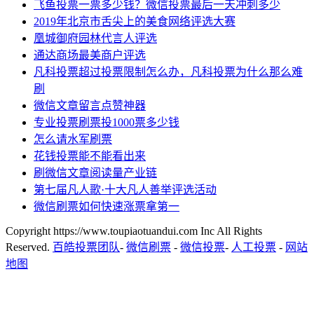
飞鱼投票一票多少钱？微信投票最后一天冲刺多少
2019年北京市舌尖上的美食网络评选大赛
凰城御府园林代言人评选
通达商场最美商户评选
凡科投票超过投票限制怎么办，凡科投票为什么那么难
刷
微信文章留言点赞神器
专业投票刷票投1000票多少钱
怎么请水军刷票
花钱投票能不能看出来
刷微信文章阅读量产业链
第七届凡人歌·十大凡人善举评选活动
微信刷票如何快速涨票拿第一
Copyright https://www.toupiaotuandui.com Inc All Rights
Reserved.
百皓投票团队
-
微信刷票
-
微信投票
-
人工投票
-
网站
地图