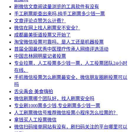
刷微信文章阅读量浏览的工具软件有没有
手工刷票能查出来吗,纯手工刷票多少钱一票
文章评论点赞怎么计费？
微信在网上找人刷票安不安全？
成都最美街道投票又开始了
淘宝微信投票可靠吗，是人工还是机器投票
首届全国最优秀中医理疗传承人网络评选活动
中国吉林网明星记者投票
专业拉票，人工投票多少钱一票，人工投票团队24小时
在线、
手机微信投票怎么刷票最安全，微信朋友圈刷投票可以
吗
舌尖禹会 美食嗨拍
微信刷票哪个团队好，找人刷票安全吗
专业刷1000票多少钱,专业刷票多少钱一票
人工刷票微信号推荐微信投票小程序怎么拉票的？
拿钱买人工投票微信
微信扫码接单网站有没有，刷扫码关注的平台哪里可以