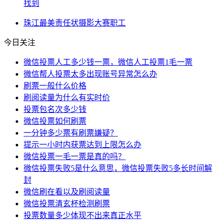
找到
珠江
最美
责任状
摄影大赛
职工
今日关注
微信投票人工多少钱一票，微信人工投票1毛一票
微信帮人投票太多出现账号异常怎么办
刷票一般什么价格
刷阅读量为什么有实时价
投票包名次多少钱
微信投票如何刷票
一分钟多少票有刷票嫌疑？
提示一小时内获票达到上限怎么办
微信投票一毛一票是真的吗？
微信投票失败5是什么意思，微信投票失败5多长时间解
封
微信刷在看以及刷阅读量
微信投票清玄杯检测刷票
投票数量多少体现不出来真正水平