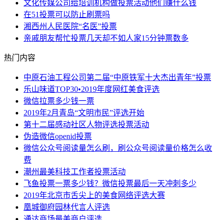
文化传媒公司给培训机构做投票活动他们赚什么钱
在51投票可以防止刷票吗
湘西州人民医院“名医”投票
亲戚朋友帮忙投票几天却不如人家15分钟票数多
热门内容
中原石油工程公司第二届“中原铁军十大杰出青年”投票
乐山味道TOP30•2019年度网红美食评选
微信拉票多少钱一票
2019年2月青岛“文明市民”评选开始
第十二届感动社区人物评选投票活动
伪造微信openid投票
微信公众号阅读量怎么刷，刷公众号阅读量价格怎么收
费
潮州最美科技工作者投票活动
飞鱼投票一票多少钱？微信投票最后一天冲刺多少
2019年北京市舌尖上的美食网络评选大赛
凰城御府园林代言人评选
通达商场最美商户评选