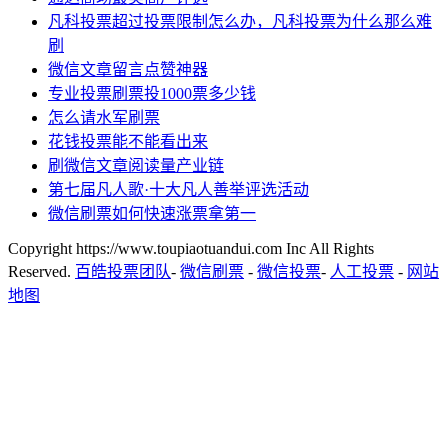
凡科投票超过投票限制怎么办，凡科投票为什么那么难
刷
微信文章留言点赞神器
专业投票刷票投1000票多少钱
怎么请水军刷票
花钱投票能不能看出来
刷微信文章阅读量产业链
第七届凡人歌·十大凡人善举评选活动
微信刷票如何快速涨票拿第一
Copyright https://www.toupiaotuandui.com Inc All Rights
Reserved.
百皓投票团队
-
微信刷票
-
微信投票
-
人工投票
-
网站
地图