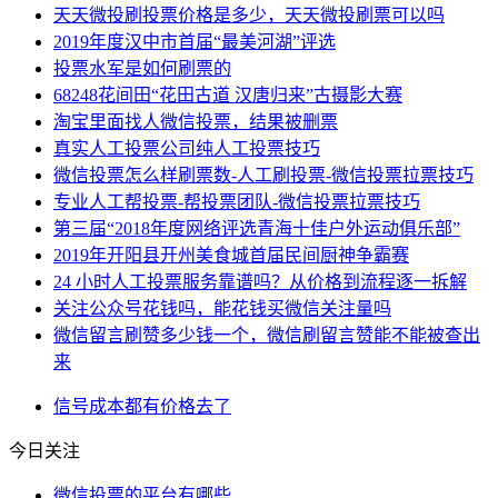
天天微投刷投票价格是多少，天天微投刷票可以吗
2019年度汉中市首届“最美河湖”评选
投票水军是如何刷票的
68248花间田“花田古道 汉唐归来”古摄影大赛
淘宝里面找人微信投票，结果被删票
真实人工投票公司纯人工投票技巧
微信投票怎么样刷票数-人工刷投票-微信投票拉票技巧
专业人工帮投票-帮投票团队-微信投票拉票技巧
第三届“2018年度网络评选青海十佳户外运动俱乐部”
2019年开阳县开州美食城首届民间厨神争霸赛
24 小时人工投票服务靠谱吗？从价格到流程逐一拆解
关注公众号花钱吗，能花钱买微信关注量吗
微信留言刷赞多少钱一个，微信刷留言赞能不能被查出
来
信号
成本
都有
价格
去了
今日关注
微信投票的平台有哪些