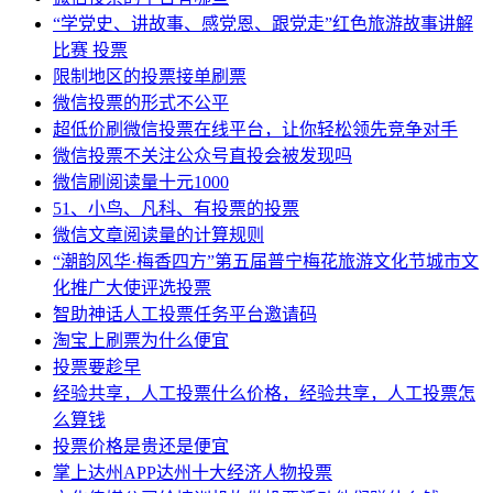
“学党史、讲故事、感党恩、跟党走”红色旅游故事讲解
比赛 投票
限制地区的投票接单刷票
微信投票的形式不公平
超低价刷微信投票在线平台，让你轻松领先竞争对手
微信投票不关注公众号直投会被发现吗
微信刷阅读量十元1000
51、小鸟、凡科、有投票的投票
微信文章阅读量的计算规则
“潮韵风华·梅香四方”第五届普宁梅花旅游文化节城市文
化推广大使评选投票
智助神话人工投票任务平台邀请码
淘宝上刷票为什么便宜
投票要趁早
经验共享，人工投票什么价格，经验共享，人工投票怎
么算钱
投票价格是贵还是便宜
掌上达州APP达州十大经济人物投票