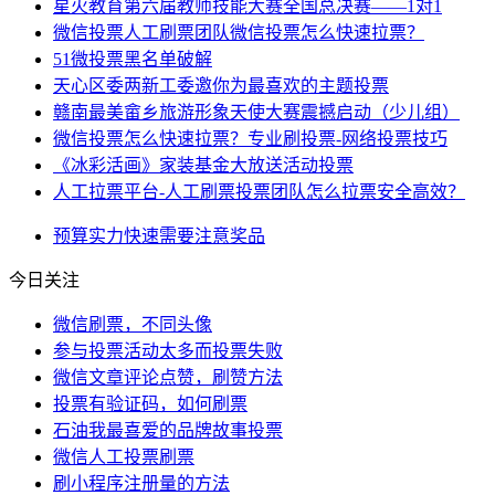
星火教育第六届教师技能大赛全国总决赛——1对1
微信投票人工刷票团队微信投票怎么快速拉票？
51微投票黑名单破解
天心区委两新工委邀你为最喜欢的主题投票
赣南最美畲乡旅游形象天使大赛震撼启动（少儿组）
微信投票怎么快速拉票？专业刷投票-网络投票技巧
《冰彩活画》家装基金大放送活动投票
人工拉票平台-人工刷票投票团队怎么拉票安全高效？
预算
实力
快速
需要注意
奖品
今日关注
微信刷票，不同头像
参与投票活动太多而投票失败
微信文章评论点赞，刷赞方法
投票有验证码，如何刷票
石油我最喜爱的品牌故事投票
微信人工投票刷票
刷小程序注册量的方法