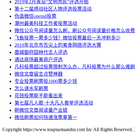
2019年2月青岛“文明市民”评选开始
第十二届感动社区人物评选投票活动
伪造微信openid投票
潮州最美科技工作者投票活动
微信公众号阅读量怎么刷，刷公众号阅读量价格怎么收费
飞鱼投票一票多少钱？微信投票最后一天冲刺多少
2019年北京市舌尖上的美食网络评选大赛
凰城御府园林代言人评选
通达商场最美商户评选
凡科投票超过投票限制怎么办，凡科投票为什么那么难刷
微信文章留言点赞神器
专业投票刷票投1000票多少钱
怎么请水军刷票
花钱投票能不能看出来
第七届凡人歌·十大凡人善举评选活动
刷微信文章阅读量产业链
微信刷票如何快速涨票拿第一
Copyright https://www.toupiaotuandui.com Inc All Rights Reserved.