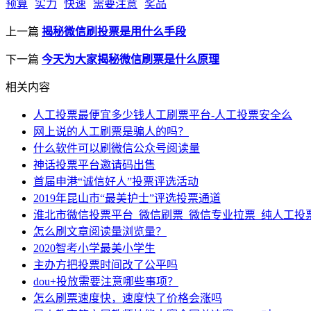
预算
实力
快速
需要注意
奖品
上一篇
揭秘微信刷投票是用什么手段
下一篇
今天为大家揭秘微信刷票是什么原理
相关内容
人工投票最便宜多少钱人工刷票平台-人工投票安全么
网上说的人工刷票是骗人的吗？
什么软件可以刷微信公众号阅读量
神话投票平台邀请码出售
首届申港“诚信好人”投票评选活动
2019年昆山市“最美护士”评选投票通道
淮北市微信投票平台_微信刷票_微信专业拉票_纯人工投
怎么刷文章阅读量浏览量？
2020智考小学最美小学生
主办方把投票时间改了公平吗
dou+投放需要注意哪些事项？
怎么刷票速度快，速度快了价格会涨吗