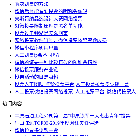
解决刷票的方法
微信后台能看到投票的昵称头像吗
奥斯哥纳晶选设计大赛网络投票
51微投票限制原理是黑名单功能
投票过于频繁是怎么回事
网络投票软件订制，微信投票按照票数收费
微信小程序刷用户量
人工刷票ip会不同吗？
短信验证是一种比较有效的防刷票措施
微信投票服务产业链
投票活动的目是吸粉
投票人工团队-点赞投票平台,人工投票拉票多少钱一票
人工投票微信投票网络投票_人工拉票平台_微信代投票
热门内容
中原石油工程公司第二届“中原铁军十大杰出青年”投票
乐山味道TOP30•2019年度网红美食评选
微信拉票多少钱一票