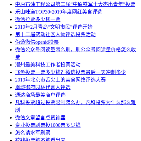
中原石油工程公司第二届“中原铁军十大杰出青年”投票
乐山味道TOP30•2019年度网红美食评选
微信拉票多少钱一票
2019年2月青岛“文明市民”评选开始
第十二届感动社区人物评选投票活动
伪造微信openid投票
微信公众号阅读量怎么刷，刷公众号阅读量价格怎么收
费
潮州最美科技工作者投票活动
飞鱼投票一票多少钱？微信投票最后一天冲刺多少
2019年北京市舌尖上的美食网络评选大赛
凰城御府园林代言人评选
通达商场最美商户评选
凡科投票超过投票限制怎么办，凡科投票为什么那么难
刷
微信文章留言点赞神器
专业投票刷票投1000票多少钱
怎么请水军刷票
花钱投票能不能看出来