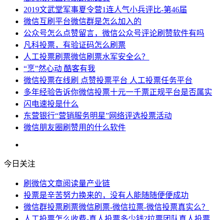
2019文武堂军事夏令营1连人气小兵评比-第46届
微信互刷平台微信群是怎么加入的
公众号怎么点赞留言，微信公众号评论刷赞软件有吗
凡科投票，有验证码怎么刷票
人工投票刷票微信刷票水军安全么？
“烹”然心动 酷客有我
微信投票在线刷 点赞投票平台 人工投票任务平台
多年经验告诉你微信投票十元一千票正规平台是否属实
闪电速投是什么
东营银行“营销服务明星”网络评选投票活动
微信朋友圈刷赞用的什么软件
今日关注
刷微信文章阅读量产业链
投票是辛苦努力换来的，没有人能随随便便成功
微信群投票刷票微信刷票-微信拉票-微信投票真实么？
人工投票怎么收费-真人投票多少钱?拉票团队真人投票