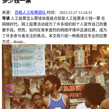
多少钱一票
来源：
百皓人工投票团队
时间： 2023-12-27 11:24:33
导读
人工投票怎么算钱说直接点就是人工投票多少钱一票 在
网络时代，网上投票活动成为了许多组织和个人宣传自己的重
要手段。然而，如何在竞争激烈的网络环境中迅速拉票，成为
了许多参与者关注的焦点。本文将介绍一种高效且专业的拉票
方式—&mda...