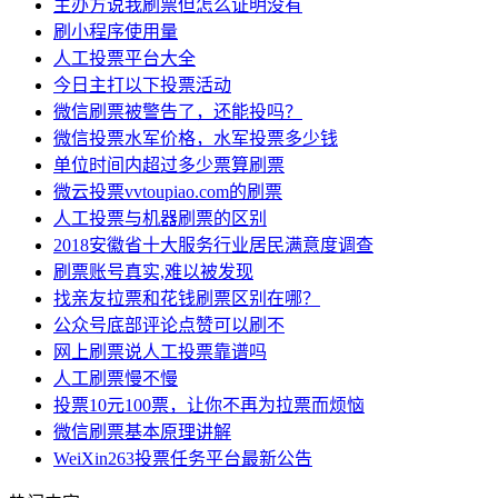
主办方说我刷票但怎么证明没有
刷小程序使用量
人工投票平台大全
今日主打以下投票活动
微信刷票被警告了，还能投吗？
微信投票水军价格，水军投票多少钱
单位时间内超过多少票算刷票
微云投票vvtoupiao.com的刷票
人工投票与机器刷票的区别
2018安徽省十大服务行业居民满意度调查
刷票账号真实,难以被发现
找亲友拉票和花钱刷票区别在哪？
公众号底部评论点赞可以刷不
网上刷票说人工投票靠谱吗
人工刷票慢不慢
投票10元100票，让你不再为拉票而烦恼
微信刷票基本原理讲解
WeiXin263投票任务平台最新公告