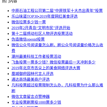
热门内容
中原石油工程公司第二届“中原铁军十大杰出青年”投票
乐山味道TOP30•2019年度网红美食评选
微信拉票多少钱一票
2019年2月青岛“文明市民”评选开始
第十二届感动社区人物评选投票活动
伪造微信openid投票
微信公众号阅读量怎么刷，刷公众号阅读量价格怎么收
费
潮州最美科技工作者投票活动
飞鱼投票一票多少钱？微信投票最后一天冲刺多少
2019年北京市舌尖上的美食网络评选大赛
凰城御府园林代言人评选
通达商场最美商户评选
凡科投票超过投票限制怎么办，凡科投票为什么那么难
刷
微信文章留言点赞神器
专业投票刷票投1000票多少钱