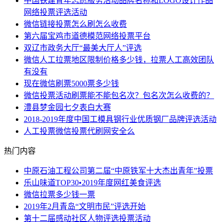
中国铁建青年志愿服务活动品牌名称和LOGO设计作品
网络投票评选活动
微信链接投票怎么刷怎么收费
第六届宝鸡市道德模范网络投票平台
双辽市政务大厅“最美大厅人”评选
微信人工拉票地区限制价格多少钱，拉票人工高效团队
有没有
现在微信刷票5000票多少钱
微信投票活动刷票能不能包名次？包名次怎么收费的？
澧县梦金园七夕表白大赛
2018-2019年度中国工模具钢行业优质钢厂品牌评选活动
人工投票微信投票代刷网安全么
热门内容
中原石油工程公司第二届“中原铁军十大杰出青年”投票
乐山味道TOP30•2019年度网红美食评选
微信拉票多少钱一票
2019年2月青岛“文明市民”评选开始
第十二届感动社区人物评选投票活动