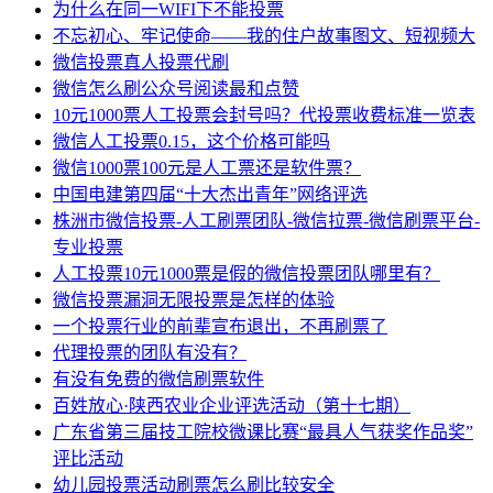
为什么在同一WIFI下不能投票
不忘初心、牢记使命——我的住户故事图文、短视频大
微信投票真人投票代刷
微信怎么刷公众号阅读最和点赞
10元1000票人工投票会封号吗？代投票收费标准一览表
微信人工投票0.15，这个价格可能吗
微信1000票100元是人工票还是软件票？
中国电建第四届“十大杰出青年”网络评选
株洲市微信投票-人工刷票团队-微信拉票-微信刷票平台-
专业投票
人工投票10元1000票是假的微信投票团队哪里有？
微信投票漏洞无限投票是怎样的体验
一个投票行业的前辈宣布退出，不再刷票了
代理投票的团队有没有？
有没有免费的微信刷票软件
百姓放心·陕西农业企业评选活动（第十七期）
广东省第三届技工院校微课比赛“最具人气获奖作品奖”
评比活动
幼儿园投票活动刷票怎么刷比较安全