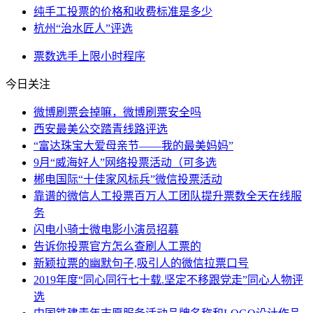
纯手工投票的价格和收费标准是多少
杭州“治水匠人”评选
票数
选手
上限
小时
程序
今日关注
微博刷票会掉嘛，微博刷票安全吗
西安最美公交踏青线路评选
“富达珠宝大爱母亲节——我的最美妈妈”
9月“威海好人”网络投票活动（可多选
郴电国际“十佳家风标兵”微信投票活动
靠谱的微信人工投票百万人工团队提升票数全天在线服
务
闪电小骑士微电影小演员招募
告诉你投票官方怎么查刷人工票的
新颖拉票的幽默句子,吸引人的微信拉票口号
2019年度“同心同行七十载.坚定不移跟党走”同心人物评
选