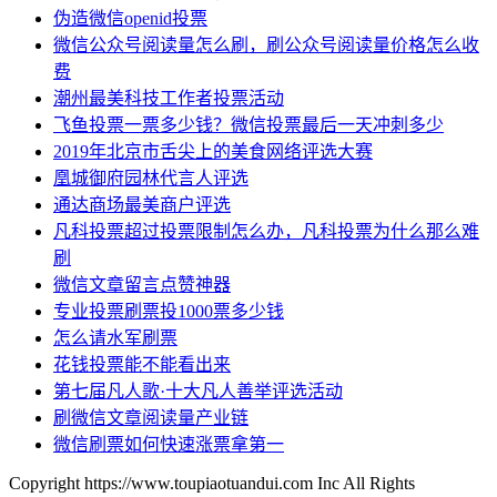
伪造微信openid投票
微信公众号阅读量怎么刷，刷公众号阅读量价格怎么收
费
潮州最美科技工作者投票活动
飞鱼投票一票多少钱？微信投票最后一天冲刺多少
2019年北京市舌尖上的美食网络评选大赛
凰城御府园林代言人评选
通达商场最美商户评选
凡科投票超过投票限制怎么办，凡科投票为什么那么难
刷
微信文章留言点赞神器
专业投票刷票投1000票多少钱
怎么请水军刷票
花钱投票能不能看出来
第七届凡人歌·十大凡人善举评选活动
刷微信文章阅读量产业链
微信刷票如何快速涨票拿第一
Copyright https://www.toupiaotuandui.com Inc All Rights