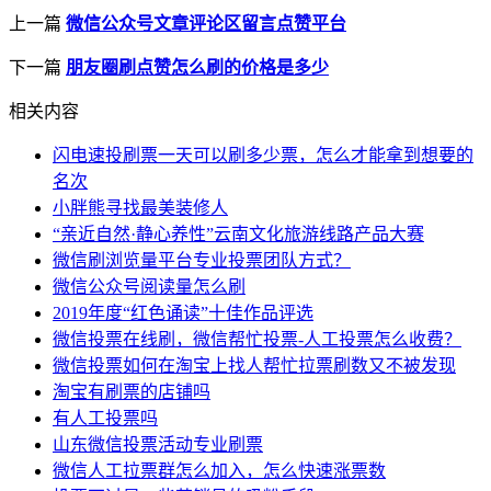
上一篇
微信公众号文章评论区留言点赞平台
下一篇
朋友圈刷点赞怎么刷的价格是多少
相关内容
闪电速投刷票一天可以刷多少票，怎么才能拿到想要的
名次
小胖熊寻找最美装修人
“亲近自然·静心养性”云南文化旅游线路产品大赛
微信刷浏览量平台专业投票团队方式？
微信公众号阅读量怎么刷
2019年度“红色诵读”十佳作品评选
微信投票在线刷，微信帮忙投票-人工投票怎么收费？
微信投票如何在淘宝上找人帮忙拉票刷数又不被发现
淘宝有刷票的店铺吗
有人工投票吗
山东微信投票活动专业刷票
微信人工拉票群怎么加入，怎么快速涨票数