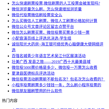
怎么快速刷票投票,微信刷票的人工投票会被发现吗?
微信浏览量怎么刷，怎么快速增加浏览量
微信代投票微信刷投票安全么
怎么买微信人工刷票，微信人工刷票价格如何计算
微信公众号文章评论区留言点赞平台
微信怎么刷票买票，微信投票买票多少钱一票
小配音演员线上评选总决选-学生组
诚信阳光大药房~海王银可络优秀心脑健康大使网络评
选
百强名城青少年语言艺术吴江分区展演活动
壮美广西 发县之旅——2019广西十大最美县域
微信投5000票价格是多少，微信投一万票怎么收费
夏津县医德标兵评选活动
微信投票活动刷票能不能包名次？包名次怎么收费的？
小程序投票刷票多少钱钱一条，怎么刷小程序投票的
微信朋友圈刷赞用的什么软件
热门内容