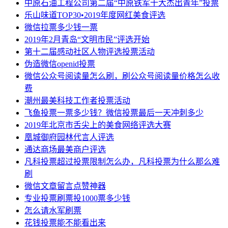
中原石油工程公司第二届“中原铁军十大杰出青年”投票
乐山味道TOP30•2019年度网红美食评选
微信拉票多少钱一票
2019年2月青岛“文明市民”评选开始
第十二届感动社区人物评选投票活动
伪造微信openid投票
微信公众号阅读量怎么刷，刷公众号阅读量价格怎么收
费
潮州最美科技工作者投票活动
飞鱼投票一票多少钱？微信投票最后一天冲刺多少
2019年北京市舌尖上的美食网络评选大赛
凰城御府园林代言人评选
通达商场最美商户评选
凡科投票超过投票限制怎么办，凡科投票为什么那么难
刷
微信文章留言点赞神器
专业投票刷票投1000票多少钱
怎么请水军刷票
花钱投票能不能看出来