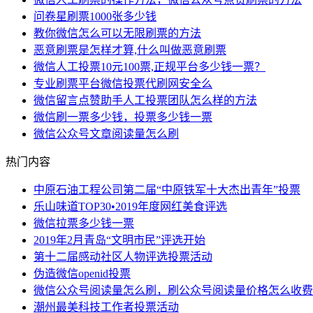
问卷星刷票1000张多少钱
教你微信怎么可以无限刷票的方法
恶意刷票是怎样才算,什么叫做恶意刷票
微信人工投票10元100票,正规平台多少钱一票？
专业刷票平台微信投票代刷网安全么
微信留言点赞助手人工投票团队怎么样的方法
微信刷一票多少钱，投票多少钱一票
微信公众号文章阅读量怎么刷
热门内容
中原石油工程公司第二届“中原铁军十大杰出青年”投票
乐山味道TOP30•2019年度网红美食评选
微信拉票多少钱一票
2019年2月青岛“文明市民”评选开始
第十二届感动社区人物评选投票活动
伪造微信openid投票
微信公众号阅读量怎么刷，刷公众号阅读量价格怎么收费
潮州最美科技工作者投票活动