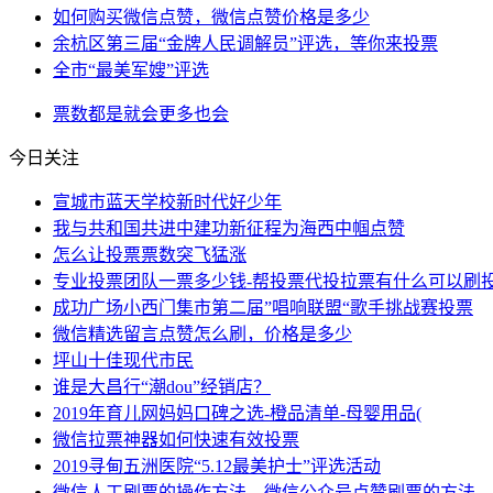
如何购买微信点赞，微信点赞价格是多少
余杭区第三届“金牌人民调解员”评选，等你来投票
全市“最美军嫂”评选
票数
都是
就会
更多
也会
今日关注
宣城市蓝天学校新时代好少年
我与共和国共进中建功新征程为海西中帼点赞
怎么让投票票数突飞猛涨
专业投票团队一票多少钱-帮投票代投拉票有什么可以刷投
成功广场小西门集市第二届”唱响联盟“歌手挑战赛投票
微信精选留言点赞怎么刷，价格是多少
坪山十佳现代市民
谁是大昌行“潮dou”经销店？
2019年育儿网妈妈口碑之选-橙品清单-母婴用品(
微信拉票神器如何快速有效投票
2019寻甸五洲医院“5.12最美护士”评选活动
微信人工刷票的操作方法，微信公众号点赞刷票的方法