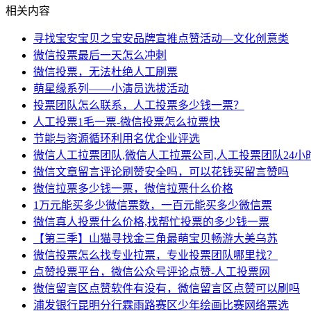
相关内容
寻找宝安宝贝之宝安品牌宣推点赞活动—文化创意类
微信投票最后一天怎么冲刺
微信投票，无法杜绝人工刷票
萌星缘系列——小演员选拔活动
投票团队怎么联系，人工投票多少钱一票？
人工投票1毛一票-微信投票怎么拉票快
节能与资源循环利用名优企业评选
微信人工拉票团队,微信人工拉票公司,人工投票团队24小
微信文章留言评论刷赞安全吗，可以花钱买留言赞吗
微信拉票多少钱一票，微信拉票什么价格
1万元能买多少微信票数，一百元能买多少微信票
微信真人投票什么价格,找帮忙投票的多少钱一票
【第三季】山猫寻找金三角最萌宝贝畅游大美乌苏
微信投票怎么找专业拉票，专业投票团队哪里找？
点赞投票平台，微信公众号评论点赞-人工投票网
微信留言区点赞软件有没有，微信留言区点赞可以刷吗
浦发银行昆明分行霖雨路赛区少年绘画比赛网络票选