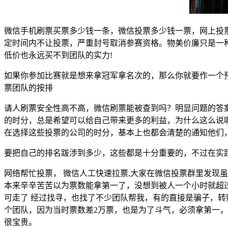
微信手机刷票买票多少钱一条，微信投票多少钱一票，网上投
定时间内不让投票，严重封号取消参赛资格。物美价廉只是一种
低价也永远买不到团队的实力!
如果你参加比赛就是想来拿冠军拿名次的，那么你就要作一个
票团队的按排
请人刷票安全性高不高，微信刷票能被查到吗？明显问题的答
的时分，总是希望可以给自己带来更多的利益，为什么这么说
在选择这些投票的公司的时分，基本上也都会清楚的通知他们
要把自己的排名跋涉到多少，这些都是十分重要的，不过在实
网络帮忙投票， 微信人工快速拉票,大家在微信投票群里发现
本来辛辛苦苦以为票数能拿第一了，没想到被人一个小时就超
可走了 经过找寻，也找了不少团队帮我，有的直接是骗子，
个团队，因为当时票数差2万票，也是为了斗气，必须拿第一
很宝贵。