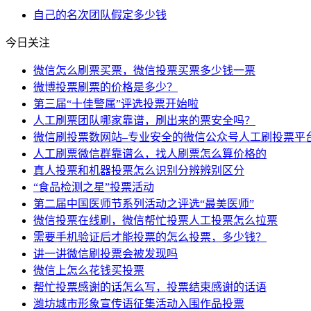
自己的
名次
团队
假定
多少钱
今日关注
微信怎么刷票买票，微信投票买票多少钱一票
微博投票刷票的价格是多少？
第三届“十佳警属”评选投票开始啦
人工刷票团队哪家靠谱，刷出来的票安全吗？
微信刷投票数网站–专业安全的微信公众号人工刷投票平
人工刷票微信群靠谱么，找人刷票怎么算价格的
真人投票和机器投票怎么识别分辨辨别区分
“食品检测之星”投票活动
第二届中国医师节系列活动之评选“最美医师”
微信投票在线刷，微信帮忙投票人工投票怎么拉票
需要手机验证后才能投票的怎么投票，多少钱？
讲一讲微信刷投票会被发现吗
微信上怎么花钱买投票
帮忙投票感谢的话怎么写，投票结束感谢的话语
潍坊城市形象宣传语征集活动入围作品投票