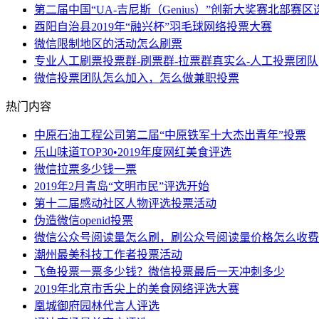
第二届中国“UA-吉尼斯（Genius）”创新大奖赛北部赛
酉阳自治县2019年“融兴杯”羽毛球网络投票大赛
微信限制地区的活动怎么刷票
专业人工刷票投票群-刷票群-拉票群真实么-人工投票团队
微信投票团队怎么加入，怎么做兼职投票
热门内容
中原石油工程公司第二届“中原铁军十大杰出青年”投票
乐山味道TOP30•2019年度网红美食评选
微信拉票多少钱一票
2019年2月青岛“文明市民”评选开始
第十二届感动社区人物评选投票活动
伪造微信openid投票
微信公众号阅读量怎么刷，刷公众号阅读量价格怎么收费
潮州最美科技工作者投票活动
飞鱼投票一票多少钱？微信投票最后一天冲刺多少
2019年北京市舌尖上的美食网络评选大赛
凰城御府园林代言人评选