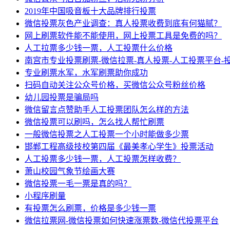
2019年中国吸音板十大品牌排行投票
微信投票灰色产业调查：真人投票收费到底有何猫腻？
网上刷票软件能不能使用，网上投票工具是免费的吗？
人工拉票多少钱一票，人工投票什么价格
南宫市专业投票刷票-微信拉票-真人投票-人工投票平台-
专业刷票水军，水军刷票助你成功
扫码自动关注公众号价格，买微信公众号粉丝价格
幼儿园投票是骗局吗
微信留言点赞助手人工投票团队怎么样的方法
微信投票可以刷吗，怎么找人帮忙刷票
一般微信投票之人工投票一个小时能做多少票
邯郸工程高级技校第四届《最美孝心学生》投票活动
人工投票多少钱一票，人工投票怎样收费？
萧山校园气象节绘画大赛
微信投票一毛一票是真的吗？
小程序刷量
有投票怎么刷票，价格是多少钱一票
微信拉票网-微信投票如何快速涨票数-微信代投票平台