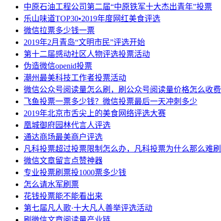
中原石油工程公司第二届“中原铁军十大杰出青年”投票
乐山味道TOP30•2019年度网红美食评选
微信拉票多少钱一票
2019年2月青岛“文明市民”评选开始
第十二届感动社区人物评选投票活动
伪造微信openid投票
潮州最美科技工作者投票活动
微信公众号阅读量怎么刷，刷公众号阅读量价格怎么收费
飞鱼投票一票多少钱？微信投票最后一天冲刺多少
2019年北京市舌尖上的美食网络评选大赛
凰城御府园林代言人评选
通达商场最美商户评选
凡科投票超过投票限制怎么办，凡科投票为什么那么难刷
微信文章留言点赞神器
专业投票刷票投1000票多少钱
怎么请水军刷票
花钱投票能不能看出来
第七届凡人歌·十大凡人善举评选活动
刷微信文章阅读量产业链