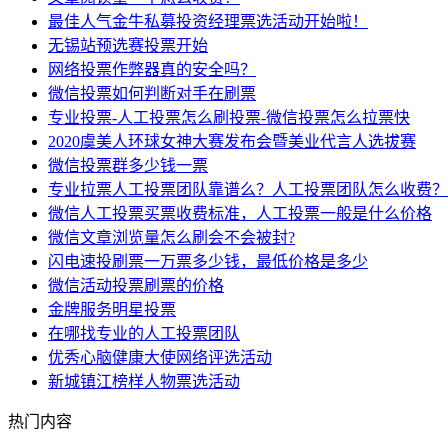
最佳人气金牛私募投资经理票选活动开始啦！
无锡站预选赛投票开始
网络投票作弊器真的安全吗？
微信投票如何判断对手在刷票
专业投票-人工投票怎么刷投票-微信投票怎么拉票快
2020虞美人环球女神大赛发布会暨美业代言人选拔赛
微信投票群多少钱一票
专业拉票人工投票团队靠谱么？人工投票团队怎么收费？
微信人工投票买票收费标准，人工投票一般是什么价格
微信文章浏览量怎么刷会不会被封?
闪电速投刷票一万票多少钱，最低价格是多少
微信活动投票刷票的价格
金牌服务明星投票
在哪找专业的人工投票团队
优秀心脑健康大使网络评选活动
新城镇江榜样人物票选活动
热门内容