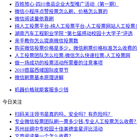
百姓放心·四川食品企业大型推广活动（第一期）
微信小程序点赞投票怎么刷，价格怎么算的
微信阅读量依靠刷
纯人工投票平台-纯人工投票平台-人工投票网站人工投票
湖南汽车工程职业学院 “第七届感动校园十大学子”评选
亲手教你怎么提高微信投票数
购买微信投票价格是多少，微信刷票价格标准怎么收费的
人工投票团队怎么拉票-微信怎么快速拉票-人工投票网
做一场成功的投票活动所需要的注意事项
2019首届西域国际皮草节
微信刷票基本原理讲解
机器
价格
就能
客服
多少钱
今日关注
扫码关注领书是真的吗，安全吗？有危险吗？
专业微信投票团队刷一票多少钱-专业人工投票怎么收费
苏州丝绸中专校园十佳美德金星评比活动
文章阅读量一个怎么收费？