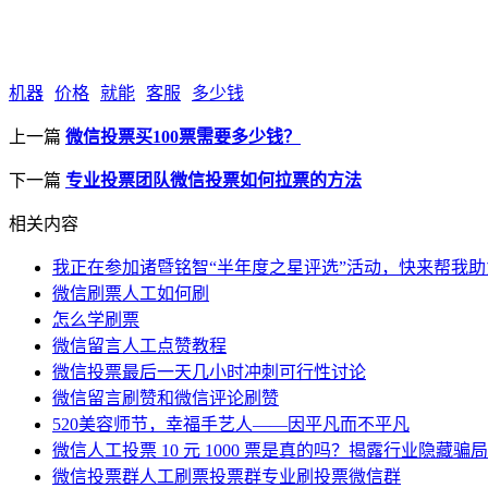
机器
价格
就能
客服
多少钱
上一篇
微信投票买100票需要多少钱？
下一篇
专业投票团队微信投票如何拉票的方法
相关内容
我正在参加诸暨铭智“半年度之星评选”活动，快来帮我助
微信刷票人工如何刷
怎么学刷票
微信留言人工点赞教程
微信投票最后一天几小时冲刺可行性讨论
微信留言刷赞和微信评论刷赞
520美容师节，幸福手艺人——因平凡而不平凡
微信人工投票 10 元 1000 票是真的吗？揭露行业隐藏骗局
微信投票群人工刷票投票群专业刷投票微信群