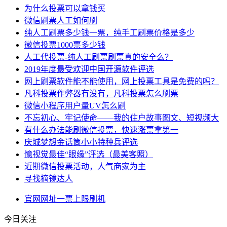
为什么投票可以拿钱买
微信刷票人工如何刷
纯人工刷票多少钱一票，纯手工刷票价格是多少
微信投票1000票多少钱
人工代投票-纯人工刷票刷票真的安全么？
2019年度最受欢迎中国开源软件评选
网上刷票软件能不能使用，网上投票工具是免费的吗？
凡科投票作弊器有没有，凡科投票怎么刷票
微信小程序用户量UV怎么刷
不忘初心、牢记使命——我的住户故事图文、短视频大
有什么办法能刷微信投票，快速涨票拿第一
庆城梦想金话筒小小特种兵评选
憶视觉最佳“眼缘”评选（最美客照）
近期微信投票活动，人气商家为主
寻找摘镜达人
官网
网址
一票
上限
刷机
今日关注