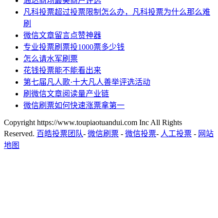
通达商场最美商户评选
凡科投票超过投票限制怎么办，凡科投票为什么那么难
刷
微信文章留言点赞神器
专业投票刷票投1000票多少钱
怎么请水军刷票
花钱投票能不能看出来
第七届凡人歌·十大凡人善举评选活动
刷微信文章阅读量产业链
微信刷票如何快速涨票拿第一
Copyright https://www.toupiaotuandui.com Inc All Rights
Reserved.
百皓投票团队
-
微信刷票
-
微信投票
-
人工投票
-
网站
地图