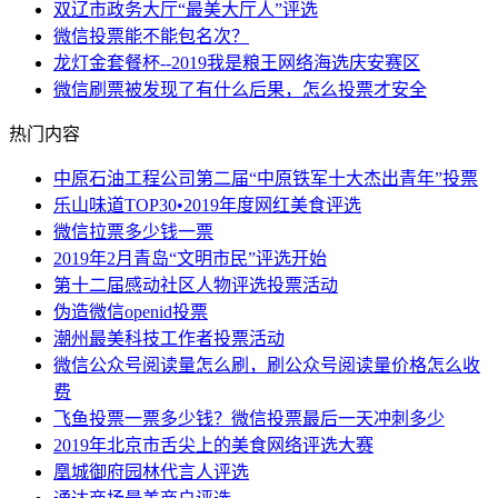
双辽市政务大厅“最美大厅人”评选
微信投票能不能包名次？
龙灯金套餐杯--2019我是粮王网络海选庆安赛区
微信刷票被发现了有什么后果，怎么投票才安全
热门内容
中原石油工程公司第二届“中原铁军十大杰出青年”投票
乐山味道TOP30•2019年度网红美食评选
微信拉票多少钱一票
2019年2月青岛“文明市民”评选开始
第十二届感动社区人物评选投票活动
伪造微信openid投票
潮州最美科技工作者投票活动
微信公众号阅读量怎么刷，刷公众号阅读量价格怎么收
费
飞鱼投票一票多少钱？微信投票最后一天冲刺多少
2019年北京市舌尖上的美食网络评选大赛
凰城御府园林代言人评选