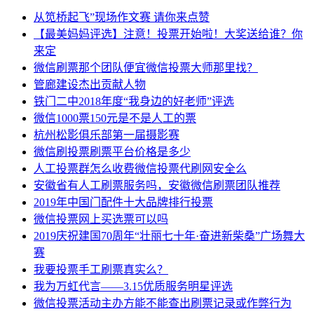
从笕桥起飞”现场作文赛 请你来点赞
【最美妈妈评选】注意！投票开始啦！大奖送给谁？你
来定
微信刷票那个团队便宜微信投票大师那里找？
管廊建设杰出贡献人物
铁门二中2018年度“我身边的好老师”评选
微信1000票150元是不是人工的票
杭州松影俱乐部第一届摄影赛
微信刷投票刷票平台价格是多少
人工投票群怎么收费微信投票代刷网安全么
安徽省有人工刷票服务吗，安徽微信刷票团队推荐
2019年中国门配件十大品牌排行投票
微信投票网上买选票可以吗
2019庆祝建国70周年“壮丽七十年·奋进新柴桑”广场舞大
赛
我要投票手工刷票真实么？
我为万虹代言——3.15优质服务明星评选
微信投票活动主办方能不能查出刷票记录或作弊行为