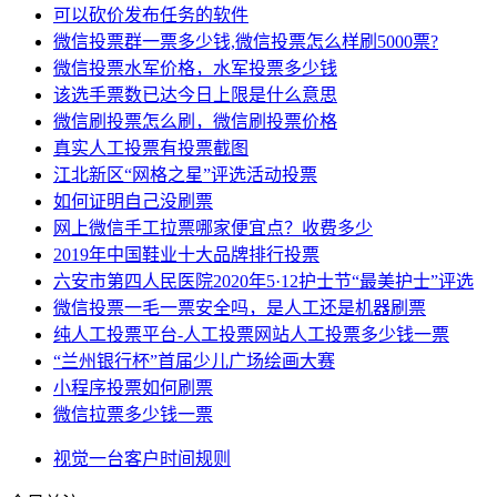
可以砍价发布任务的软件
微信投票群一票多少钱,微信投票怎么样刷5000票?
微信投票水军价格，水军投票多少钱
该选手票数已达今日上限是什么意思
微信刷投票怎么刷，微信刷投票价格
真实人工投票有投票截图
江北新区“网格之星”评选活动投票
如何证明自己没刷票
网上微信手工拉票哪家便宜点？收费多少
2019年中国鞋业十大品牌排行投票
六安市第四人民医院2020年5·12护士节“最美护士”评选
微信投票一毛一票安全吗，是人工还是机器刷票
纯人工投票平台-人工投票网站人工投票多少钱一票
“兰州银行杯”首届少儿广场绘画大赛
小程序投票如何刷票
微信拉票多少钱一票
视觉
一台
客户
时间
规则