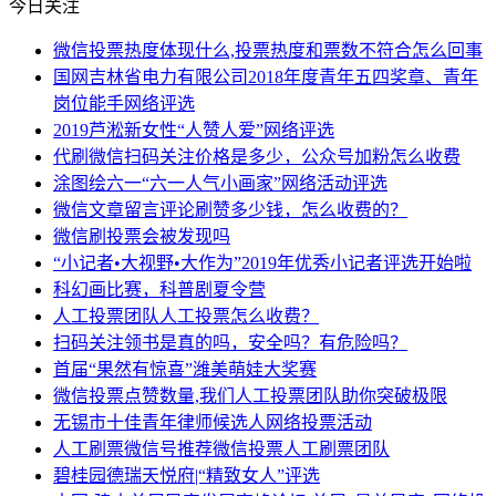
今日关注
微信投票热度体现什么,投票热度和票数不符合怎么回事
国网吉林省电力有限公司2018年度青年五四奖章、青年
岗位能手网络评选
2019芦淞新女性“人赞人爱”网络评选
代刷微信扫码关注价格是多少，公众号加粉怎么收费
涂图绘六一“六一人气小画家”网络活动评选
微信文章留言评论刷赞多少钱，怎么收费的？
微信刷投票会被发现吗
“小记者•大视野•大作为”2019年优秀小记者评选开始啦
科幻画比赛，科普剧夏令营
人工投票团队人工投票怎么收费？
扫码关注领书是真的吗，安全吗？有危险吗？
首届“果然有惊喜”潍美萌娃大奖赛
微信投票点赞数量,我们人工投票团队助你突破极限
无锡市十佳青年律师候选人网络投票活动
人工刷票微信号推荐微信投票人工刷票团队
碧桂园德瑞天悦府|“精致女人”评选