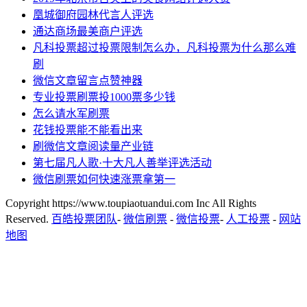
凰城御府园林代言人评选
通达商场最美商户评选
凡科投票超过投票限制怎么办，凡科投票为什么那么难
刷
微信文章留言点赞神器
专业投票刷票投1000票多少钱
怎么请水军刷票
花钱投票能不能看出来
刷微信文章阅读量产业链
第七届凡人歌·十大凡人善举评选活动
微信刷票如何快速涨票拿第一
Copyright https://www.toupiaotuandui.com Inc All Rights
Reserved.
百皓投票团队
-
微信刷票
-
微信投票
-
人工投票
-
网站
地图