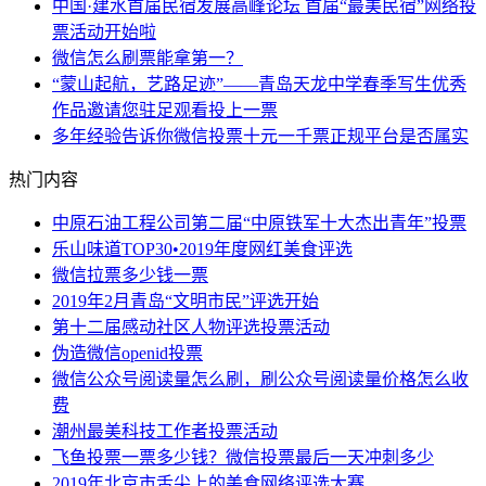
中国·建水首届民宿发展高峰论坛 首届“最美民宿”网络投
票活动开始啦
微信怎么刷票能拿第一？
“蒙山起航，艺路足迹”——青岛天龙中学春季写生优秀
作品邀请您驻足观看投上一票
多年经验告诉你微信投票十元一千票正规平台是否属实
热门内容
中原石油工程公司第二届“中原铁军十大杰出青年”投票
乐山味道TOP30•2019年度网红美食评选
微信拉票多少钱一票
2019年2月青岛“文明市民”评选开始
第十二届感动社区人物评选投票活动
伪造微信openid投票
微信公众号阅读量怎么刷，刷公众号阅读量价格怎么收
费
潮州最美科技工作者投票活动
飞鱼投票一票多少钱？微信投票最后一天冲刺多少
2019年北京市舌尖上的美食网络评选大赛