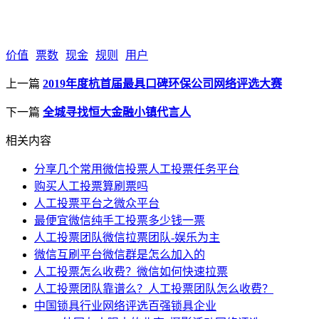
价值
票数
现金
规则
用户
上一篇
2019年度杭首届最具口碑环保公司网络评选大赛
下一篇
全城寻找恒大金融小镇代言人
相关内容
分享几个常用微信投票人工投票任务平台
购买人工投票算刷票吗
人工投票平台之微众平台
最便宜微信纯手工投票多少钱一票
人工投票团队微信拉票团队-娱乐为主
微信互刷平台微信群是怎么加入的
人工投票怎么收费？微信如何快速拉票
人工投票团队靠谱么？人工投票团队怎么收费？
中国锁具行业网络评选百强锁具企业