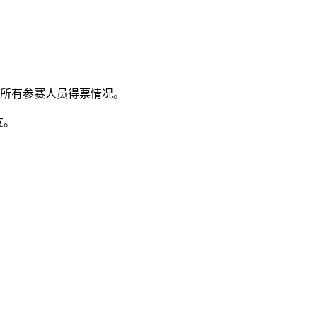
及所有参赛人员得票情况。
友。