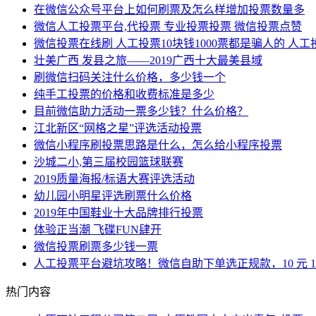
在微信公众号平台上如何刷票及怎么样增加投票数量多
微信人工投票平台,代投票 专业投票投票 微信投票点赞
微信投票在线刷 人工投票10块钱1000票都是骗人的 人
壮美广西 发县之旅——2019广西十大最美县域
刷微信扫码关注什么价格，多少钱一个
纯手工投票的价格和收费标准是多少
目前微信助力活动一票多少钱？什么价格？
江北新区“网格之星”评选活动投票
微信小程序刷投票思路是什么，怎么给小程序投票
沙城二小,第三届校园篮球联赛
2019质量海报/标语大赛评选活动
幼儿园小明星评选刷票什么价格
2019年中国鞋业十大品牌排行投票
体验正当潮 飞碟FUN肆开
微信投票刷票多少钱一票
人工投票平台避坑攻略！微信自助下单选正规款，10 元 100
热门内容