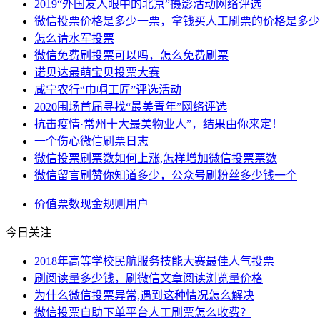
2019“外国友人眼中的北京”摄影活动网络评选
微信投票价格是多少一票，拿钱买人工刷票的价格是多少
怎么请水军投票
微信免费刷投票可以吗，怎么免费刷票
诺贝达最萌宝贝投票大赛
咸宁农行“巾帼工匠”评选活动
2020围场首届寻找“最美青年”网络评选
抗击疫情·常州十大最美物业人”，结果由你来定！
一个伤心微信刷票日志
微信投票刷票数如何上涨,怎样增加微信投票票数
微信留言刷赞你知道多少，公众号刷粉丝多少钱一个
价值
票数
现金
规则
用户
今日关注
2018年高等学校民航服务技能大赛最佳人气投票
刷阅读量多少钱，刷微信文章阅读浏览量价格
为什么微信投票异常,遇到这种情况怎么解决
微信投票自助下单平台人工刷票怎么收费？