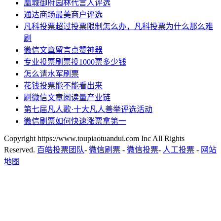
凰城御府园林代言人评选
通达商场最美商户评选
凡科投票超过投票限制怎么办，凡科投票为什么那么难
刷
微信文章留言点赞神器
专业投票刷票投1000票多少钱
怎么请水军刷票
花钱投票能不能看出来
刷微信文章阅读量产业链
第七届凡人歌·十大凡人善举评选活动
微信刷票如何快速涨票拿第一
Copyright https://www.toupiaotuandui.com Inc All Rights
Reserved.
百皓投票团队
-
微信刷票
-
微信投票
-
人工投票
-
网站
地图