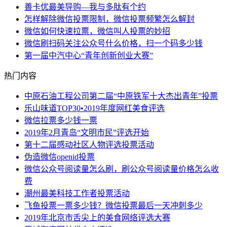
善卡优最美导购—我与多肽有个约
怎样解除微信投票限制，微信投票频繁怎么解封
微信如何快速拉票，微信叫人投票的妙招
微信刷扫码关注公众号什么价格，扫一个码多少钱
第一届中汽中心“青年创新创业大赛”
热门内容
中原石油工程公司第二届“中原铁军十大杰出青年”投票
乐山味道TOP30•2019年度网红美食评选
微信拉票多少钱一票
2019年2月青岛“文明市民”评选开始
第十二届感动社区人物评选投票活动
伪造微信openid投票
微信公众号阅读量怎么刷，刷公众号阅读量价格怎么收
费
潮州最美科技工作者投票活动
飞鱼投票一票多少钱？微信投票最后一天冲刺多少
2019年北京市舌尖上的美食网络评选大赛