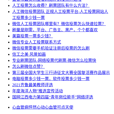
人工投票怎么收费？刷票团队有什么方法？
人工微信投票团队 正规人工投票平台-人工投票网站人
工投票多少钱一票
微信人工投票团队哪里有？微信投票怎么快速拉票？
刷量是刚需，平台、广告主、黑产，个个都喜欢
美篇投票一票多少钱？
微信专业人工投票联系方式
微信投票需要手机验证注册后投票的怎么刷
信工之美 风景如画
专业刷票团队-网络投票代刷票-微信怎么拉票快
怎么刷微信点赞？
第三届全国大学生三行诗征文大赛全国复活赛作品展示
电脑投票多少钱一票，软件投票多少钱一票
2021齐鲁最美教师评选
年度海洋人物”推选宣传活动
国网江西电力第四届“青年岗位能手”网络评选
心血管病
怦然心动
心血管
可点
天使