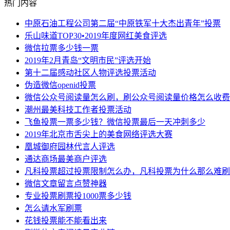
热门内容
中原石油工程公司第二届“中原铁军十大杰出青年”投票
乐山味道TOP30•2019年度网红美食评选
微信拉票多少钱一票
2019年2月青岛“文明市民”评选开始
第十二届感动社区人物评选投票活动
伪造微信openid投票
微信公众号阅读量怎么刷，刷公众号阅读量价格怎么收费
潮州最美科技工作者投票活动
飞鱼投票一票多少钱？微信投票最后一天冲刺多少
2019年北京市舌尖上的美食网络评选大赛
凰城御府园林代言人评选
通达商场最美商户评选
凡科投票超过投票限制怎么办，凡科投票为什么那么难刷
微信文章留言点赞神器
专业投票刷票投1000票多少钱
怎么请水军刷票
花钱投票能不能看出来