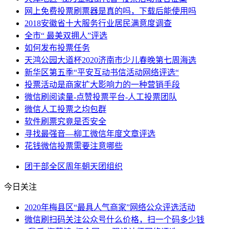
网上免费投票刷票器是真的吗，下载后能使用吗
2018安徽省十大服务行业居民满意度调查
全市“ 最美双拥人”评选
如何发布投票任务
天鸿公园大道杯2020济南市少儿春晚第七周海选
新华区第五季“平安互动书信活动网络评选“
投票活动是商家扩大影响力的一种营销手段
微信刷阅读量-点赞投票平台-人工投票团队
微信人工投票之均包群
软件刷票究竟是否安全
寻找最强音—柳工微信年度文章评选
花钱微信投票需要注意哪些
团干部
全区
周年
朝天
团组织
今日关注
2020年梅县区“最具人气商家”网络公众评选活动
微信刷扫码关注公众号什么价格，扫一个码多少钱