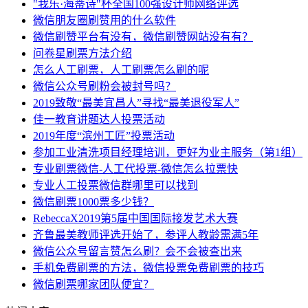
"我乐·海蒂诗"杯全国100强设计师网络评选
微信朋友圈刷赞用的什么软件
微信刷赞平台有没有，微信刷赞网站没有有？
问卷星刷票方法介绍
怎么人工刷票，人工刷票怎么刷的呢
微信公众号刷粉会被封号吗？
2019致敬“最美宜昌人”寻找“最美退役军人”
佳一教育讲题达人投票活动
2019年度“滨州工匠”投票活动
参加工业清洗项目经理培训，更好为业主服务（第1组）
专业刷票微信-人工代投票-微信怎么拉票快
专业人工投票微信群哪里可以找到
微信刷票1000票多少钱？
RebeccaX2019第5届中国国际接发艺术大赛
齐鲁最美教师评选开始了，参评人教龄需满5年
微信公众号留言赞怎么刷？会不会被查出来
手机免费刷票的方法，微信投票免费刷票的技巧
微信刷票哪家团队便宜？