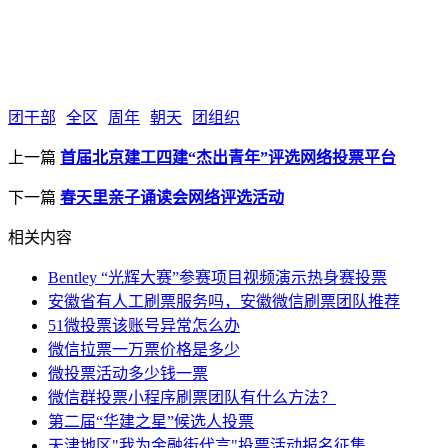
团干部
全区
周年
朝天
团组织
上一篇
首届北京建工四建“杰出青年”评选网络投票平台
下一篇
春天里亲子诵读会网络评选活动
相关内容
Bentley “光辉大赛”参赛项目视频演示热身赛投票
安徽省有人工刷票服务吗，安徽微信刷票团队推荐
51微投票该账号异常怎么办
微信拉票一万票价格是多少
微投票活动多少钱一票
微信群投票小程序刷票团队有什么方法？
第二届“华建之星”候选人投票
天津地区"我为金融街代言"投票活动报名征集