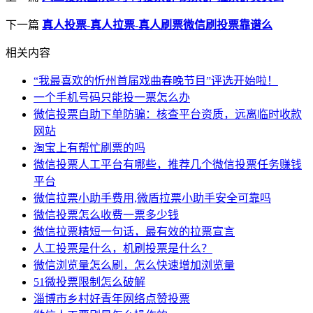
下一篇
真人投票-真人拉票-真人刷票微信刷投票靠谱么
相关内容
“我最喜欢的忻州首届戏曲春晚节目”评选开始啦！
一个手机号码只能投一票怎么办
微信投票自助下单防骗：核查平台资质，远离临时收款
网站
淘宝上有帮忙刷票的吗
微信投票人工平台有哪些，推荐几个微信投票任务赚钱
平台
微信拉票小助手费用,微盾拉票小助手安全可靠吗
微信投票怎么收费一票多少钱
微信拉票精短一句话，最有效的拉票宣言
人工投票是什么，机刷投票是什么？
微信浏览量怎么刷，怎么快速增加浏览量
51微投票限制怎么破解
淄博市乡村好青年网络点赞投票