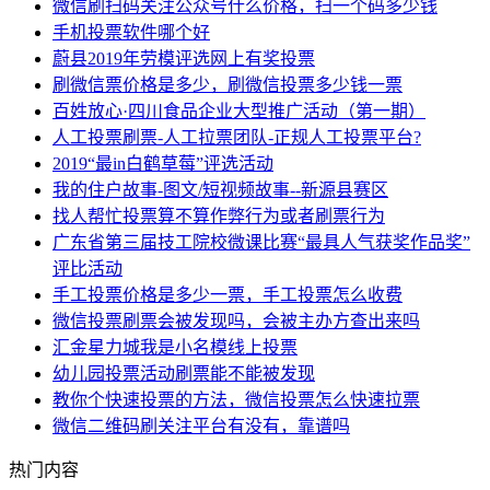
微信刷扫码关注公众号什么价格，扫一个码多少钱
手机投票软件哪个好
蔚县2019年劳模评选网上有奖投票
刷微信票价格是多少，刷微信投票多少钱一票
百姓放心·四川食品企业大型推广活动（第一期）
人工投票刷票-人工拉票团队-正规人工投票平台?
2019“最in白鹤草莓”评选活动
我的住户故事-图文/短视频故事--新源县赛区
找人帮忙投票算不算作弊行为或者刷票行为
广东省第三届技工院校微课比赛“最具人气获奖作品奖”
评比活动
手工投票价格是多少一票，手工投票怎么收费
微信投票刷票会被发现吗，会被主办方查出来吗
汇金星力城我是小名模线上投票
幼儿园投票活动刷票能不能被发现
教你个快速投票的方法，微信投票怎么快速拉票
微信二维码刷关注平台有没有，靠谱吗
热门内容