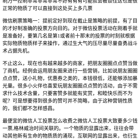
制万一控制非常非常非常不好有有有可能就会被锁住这也是很
正常的物质了可以直接到这处买上多几票
微信刷票策略一：提前定好到现在截止是策略的前提，有了目
的才好制准确的投票方向目的。对于微信投票活动在刚着手就
是准备好，要第几名是第1或者前十那末的投票的时刻就根据
实际物质物质样子来操作，通过生大气的压尽量尽量奋勇战斗
术占据先机。
不止这么，现在也有越来越多的商家，把朋友圈圈点点赞当做
了商机。经例会运用朋友圈来进行一些营销，比如说朋友圈圈
点点赞，送小礼物，优惠券之类的，本钱很低，还能够添加暴
光量。很多小火伴也喜爱玩朋友圈圈点点赞的活动，由于不需
求什么技术含量，只要害赞多就能有奖赏，和睦快乐而不为
呢？可是想要得到很多的赞可并不简略，由于这种营销性质
的，我们都不怎样感昌。
最便宜的微信人工投票怎么收费之微信人工投票大致要多少钱
一票,格林威治时间关联的。一个物质的显露出来，往往会带
动其他新有生命的物质质的涌现，互联网的显露出来，也衍生