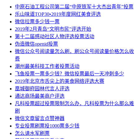
中原石油工程公司第二届“中原铁军十大杰出青年”投票
乐山味道TOP30•2019年度网红美食评选
微信拉票多少钱一票
2019年2月青岛“文明市民”评选开始
第十二届感动社区人物评选投票活动
伪造微信openid投票
微信公众号阅读量怎么刷，刷公众号阅读量价格怎么收
费
潮州最美科技工作者投票活动
飞鱼投票一票多少钱？微信投票最后一天冲刺多少
2019年北京市舌尖上的美食网络评选大赛
凰城御府园林代言人评选
通达商场最美商户评选
凡科投票超过投票限制怎么办，凡科投票为什么那么难
刷
微信文章留言点赞神器
专业投票刷票投1000票多少钱
怎么请水军刷票