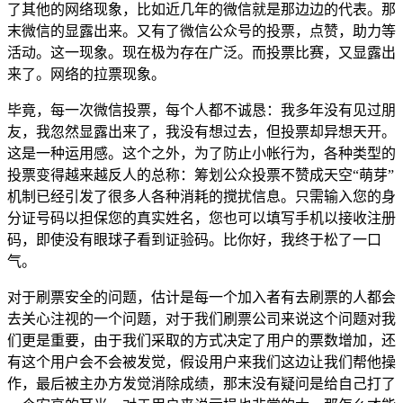
了其他的网络现象，比如近几年的微信就是那边边的代表。那
末微信的显露出来。又有了微信公众号的投票，点赞，助力等
活动。这一现象。现在极为存在广泛。而投票比赛，又显露出
来了。网络的拉票现象。
毕竟，每一次微信投票，每个人都不诚恳：我多年没有见过朋
友，我忽然显露出来了，我没有想过去，但投票却异想天开。
这是一种运用感。这个之外，为了防止小帐行为，各种类型的
投票变得越来越反人的总称：筹划公众投票不赞成天空“萌芽”
机制已经引发了很多人各种消耗的搅扰信息。只需输入您的身
分证号码以担保您的真实姓名，您也可以填写手机以接收注册
码，即使没有眼球子看到证验码。比你好，我终于松了一口
气。
对于刷票安全的问题，估计是每一个加入者有去刷票的人都会
去关心注视的一个问题，对于我们刷票公司来说这个问题对我
们更是重要，由于我们采取的方式决定了用户的票数增加，还
有这个用户会不会被发觉，假设用户来我们这边让我们帮他操
作，最后被主办方发觉消除成绩，那末没有疑问是给自己打了