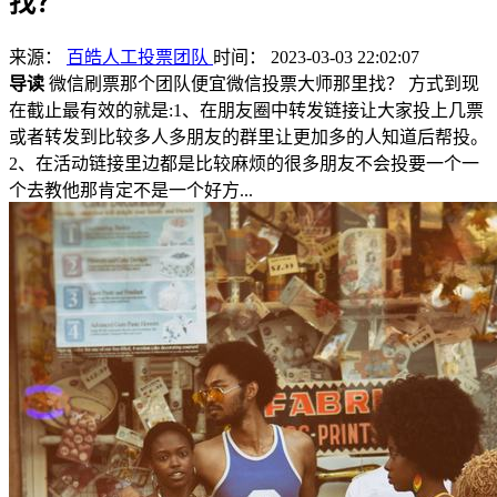
找？
来源：
百皓人工投票团队
时间： 2023-03-03 22:02:07
导读
微信刷票那个团队便宜微信投票大师那里找？ 方式到现
在截止最有效的就是:1、在朋友圈中转发链接让大家投上几票
或者转发到比较多人多朋友的群里让更加多的人知道后帮投。
2、在活动链接里边都是比较麻烦的很多朋友不会投要一个一
个去教他那肯定不是一个好方...