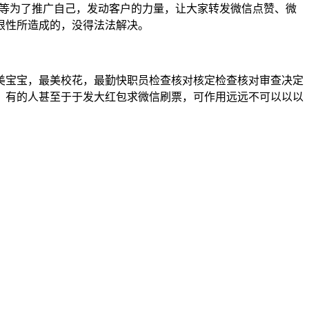
所等为了推广自己，发动客户的力量，让大家转发微信点赞、微
根性所造成的，没得法法解决。
美宝宝，最美校花，最勤快职员检查核对核定检查核对审查决定
。有的人甚至于于发大红包求微信刷票，可作用远远不可以以以