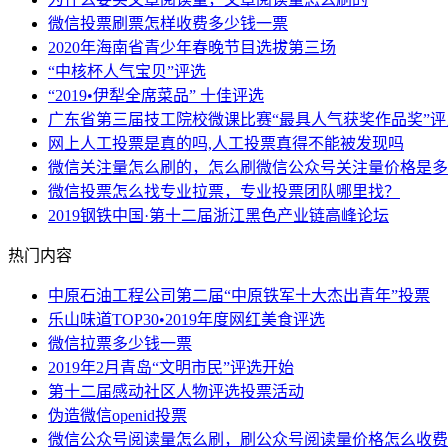
微信投票刷票怎样收费多少钱一票
2020年海南省青少年春晚节目选拔第三场
“中核杯人气宝贝”评选
“2019•伊犁全席菜品” 十佳评选
广东省第三届技工院校微课比赛“最具人气获奖作品奖”评
网上人工投票是真的吗,人工投票真得不能被发现吗
微信关注量怎么刷的，怎么刷微信公众号关注量价格是多
微信投票怎么找专业拉票，专业投票团队哪里找？
2019钢铁中国·第十二届浙江黑色产业链高峰论坛
热门内容
中原石油工程公司第二届“中原铁军十大杰出青年”投票
乐山味道TOP30•2019年度网红美食评选
微信拉票多少钱一票
2019年2月青岛“文明市民”评选开始
第十二届感动社区人物评选投票活动
伪造微信openid投票
微信公众号阅读量怎么刷，刷公众号阅读量价格怎么收费