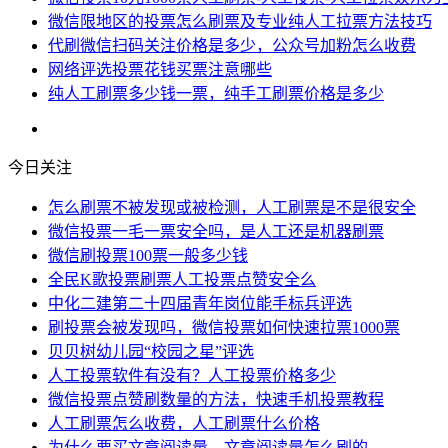
微信限地区的投票怎么刷票及专业纯人工拉票方法技巧
代刷微信扫码关注价格是多少，公众号加粉怎么收费
网络评选投票花钱买票注意哪些
纯人工刷票多少钱一票，纯手工刷票价格是多少
今日关注
怎么刷票不被发现或被检测，人工刷票是不是很安全
微信投票一毛一票安全吗，是人工还是机器刷票
微信刷投票100票一般多少钱
全民K歌投票刷票人工投票点赞安全么
中化二建第二十四届青年岗位能手标兵评选
刷投票会被发现吗，微信投票如何快速拉票1000票
贝贝树幼儿园“校园之星”评选
人工投票软件有没有？人工投票价格多少
微信投票点赞刷数量的方法，快速手机投票教程
人工刷票怎么收费，人工刷票什么价格
为什么要买文章阅读量，文章阅读量怎么刷的