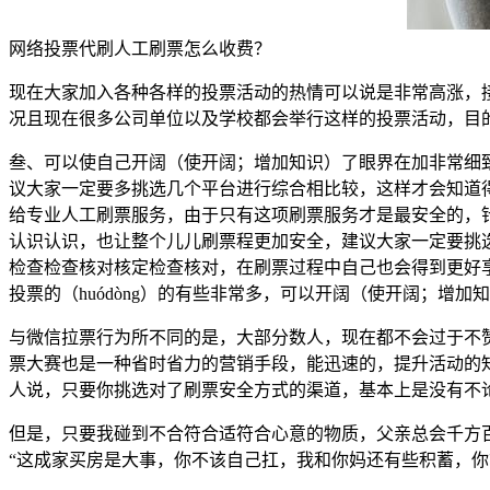
网络投票代刷人工刷票怎么收费？
现在大家加入各种各样的投票活动的热情可以说是非常高涨，
况且现在很多公司单位以及学校都会举行这样的投票活动，目
叁、可以使自己开阔（使开阔；增加知识）了眼界在加非常细
议大家一定要多挑选几个平台进行综合相比较，这样才会知道
给专业人工刷票服务，由于只有这项刷票服务才是最安全的，
认识认识，也让整个儿儿刷票程更加安全，建议大家一定要挑
检查检查核对核定检查核对，在刷票过程中自己也会得到更好
投票的（huódòng）的有些非常多，可以开阔（使开阔；增
与微信拉票行为所不同的是，大部分数人，现在都不会过于不
票大赛也是一种省时省力的营销手段，能迅速的，提升活动的
人说，只要你挑选对了刷票安全方式的渠道，基本上是没有不
但是，只要我碰到不合符合适符合心意的物质，父亲总会千方
“这成家买房是大事，你不该自己扛，我和你妈还有些积蓄，你