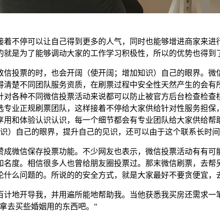
接着不停可以让自己得到更多的人气，同时也能够增进商家来进
的就是为了能够调动大家的工作学习积极性，所以的优势也得到
致信投票的时，也会开阔（使开阔；增加知识）自己的眼界。微
得清楚不同团队服务资质，在刷票过程中安全性天然产生的会有
针对各种不同微信投票活动来说都可以防止被官方后台检查检查
选专业正规刷票团队，这样接着不停给大家供给针对性服务担保
享用和体验认识认识，每一个细节都会有专业团队给大家供给帮
加知识）自己的眼界，提升自己的见识，还可以由于这个联系长时
赞成微信保存投票功能。不少网友也表示，微信投票活动有有可
知名度。相信很多人也曾给朋友圈投票过。那末微信刷票，去帮
论什么问题的。所说的的安全方式，就是大家最好不要贪便宜，
百计地开导我，并用遍所能地帮助我。当他获悉我买房还需求一
拿去买些婚姻用的东西吧。”