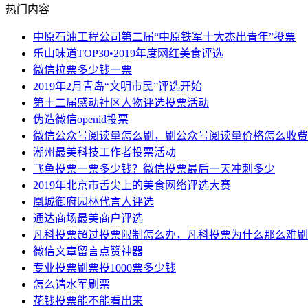
热门内容
中原石油工程公司第二届“中原铁军十大杰出青年”投票
乐山味道TOP30•2019年度网红美食评选
微信拉票多少钱一票
2019年2月青岛“文明市民”评选开始
第十二届感动社区人物评选投票活动
伪造微信openid投票
微信公众号阅读量怎么刷，刷公众号阅读量价格怎么收费
潮州最美科技工作者投票活动
飞鱼投票一票多少钱？微信投票最后一天冲刺多少
2019年北京市舌尖上的美食网络评选大赛
凰城御府园林代言人评选
通达商场最美商户评选
凡科投票超过投票限制怎么办，凡科投票为什么那么难刷
微信文章留言点赞神器
专业投票刷票投1000票多少钱
怎么请水军刷票
花钱投票能不能看出来