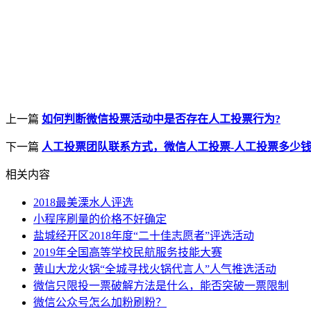
上一篇
如何判断微信投票活动中是否存在人工投票行为?
下一篇
人工投票团队联系方式，微信人工投票-人工投票多少
相关内容
2018最美溧水人评选
小程序刷量的价格不好确定
盐城经开区2018年度“二十佳志愿者”评选活动
2019年全国高等学校民航服务技能大赛
黄山大龙火锅“全城寻找火锅代言人”人气推选活动
微信只限投一票破解方法是什么，能否突破一票限制
微信公众号怎么加粉刷粉？