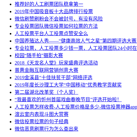
推荐好的人工刷票团队稳拿第一
2019年中国吸音板十大品牌排行投票
微信刷赞刷粉会不会被封号，有没有风险
专业投票团队微信投票如何拉票的方法
人工投票平台人工投票点赞安全么
中国养殖达人秀——“健康高效人气之星”第四期评选大
专业拉票，人工投票多少钱一票，人工投票团队24小时
校园“随手拍”摄影大赛
2018《天龙名人堂》玩家盛典评选活动
普惠金融互联网营销创意大赛
2019金溪县“十佳扶贫干部”网络评选
2019年度长沙理工大学“中国移动”优秀教学贡献奖
第二届湖北改革奖（个人奖）
“我最喜欢的忻州首届戏曲春晚节目”评选开始啦！
人工投票怎样收费-人工投票价格是多少-微信投票神器ap
渲云室内表现斗图大赏赛
微信投票拉票的句子经典
微信恶意刷票行为怎么查出来