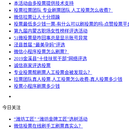
本活动由多投票提供技术支持
投票拉票团队 专业刷票团队 人工投票怎么收费？
微信拉票让人十分烦躁
投票最低多少钱一票-有什么可以刷投票的吗-点赞投票平
第九届内蒙古职场女性榜样评选活动
51微投票是咋回事总是显示账号异常
泾县首届 “最美孕妈”评选
微信小程序投票怎么刷票？
2019金溪县“十佳扶贫干部”网络评选
诚信商家评选投票
专业投票帮刷票人工投票会被发现么？
拉票团队真人投票,人工投票怎么收费-真人投票多少钱
投票小程序刷票多少钱
今日关注
“潍坊工匠” “潍坊金牌工匠”选树活动
微信投票在线刷手工刷票真实么？