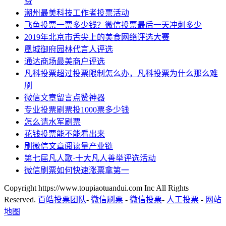
费
潮州最美科技工作者投票活动
飞鱼投票一票多少钱？微信投票最后一天冲刺多少
2019年北京市舌尖上的美食网络评选大赛
凰城御府园林代言人评选
通达商场最美商户评选
凡科投票超过投票限制怎么办，凡科投票为什么那么难
刷
微信文章留言点赞神器
专业投票刷票投1000票多少钱
怎么请水军刷票
花钱投票能不能看出来
刷微信文章阅读量产业链
第七届凡人歌·十大凡人善举评选活动
微信刷票如何快速涨票拿第一
Copyright https://www.toupiaotuandui.com Inc All Rights
Reserved.
百皓投票团队
-
微信刷票
-
微信投票
-
人工投票
-
网站
地图