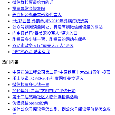
微信群拉票最给力的话
投票异常会恢复吗
养血补肾丸最美形象代言人
“七彩西昌·彝韵彝风”-2019年彝族传统选美
公众号刷阅读量网址，有没有刷微信阅读量的网站
内乡县首届“最美退役军人”评选入口
刷投票多少钱一票，刷投票的网站有哪些
双辽市政务大厅“最美大厅人”评选
“烹”然心动 酷客有我
热门内容
中原石油工程公司第二届“中原铁军十大杰出青年”投票
乐山味道TOP30•2019年度网红美食评选
微信拉票多少钱一票
2019年2月青岛“文明市民”评选开始
第十二届感动社区人物评选投票活动
伪造微信openid投票
微信公众号阅读量怎么刷，刷公众号阅读量价格怎么收