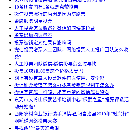
10条朋友圈有1条就是点赞投票
微信投票流行的原因是因为防刷票
金牌服务明星投票
人工投票怎么收费？微信如何快速拉票
投票增加阅读量不
投票被锁定对结果有影响吗
微信投票增票人工团队，网络投票人工推广团队怎么收
费？
人工投票团队微信-微信投票怎么拉票快
投票10块钱100票这个价格太贵吗
网上有没有真人投票软件可以使用，安全吗
微信刷票被禁了怎么办或者被锁定限制了怎么办
微信互赞群二维码，相互点赞的微信群有没有
东莞市大岭山乐武艺术培训中心“乐武之星” 投票评选活
动开始啦！
酉阳农村商业银行选手详情-酉阳自治县2019年“融兴杯”
羽毛球网络投票大赛
寻找西华“最美准新娘