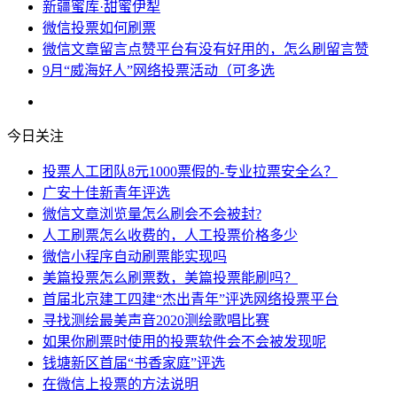
新疆蜜库·甜蜜伊犁
微信投票如何刷票
微信文章留言点赞平台有没有好用的，怎么刷留言赞
9月“威海好人”网络投票活动（可多选
今日关注
投票人工团队8元1000票假的-专业拉票安全么？
广安十佳新青年评选
微信文章浏览量怎么刷会不会被封?
人工刷票怎么收费的，人工投票价格多少
微信小程序自动刷票能实现吗
美篇投票怎么刷票数，美篇投票能刷吗？
首届北京建工四建“杰出青年”评选网络投票平台
寻找测绘最美声音2020测绘歌唱比赛
如果你刷票时使用的投票软件会不会被发现呢
钱塘新区首届“书香家庭”评选
在微信上投票的方法说明