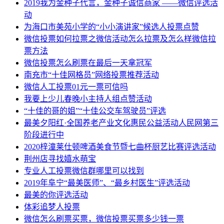
2019我为金种子代言，金种子诚信商家 ——微信评选活
动
为海口市美苑小学的“小小演讲家”候选人投票点赞
微信投票如何拉票之微信活动怎么拉票及怎么样微信拉
票方法
微信投票怎么刷票在最后一天拿冠军
南充市“十佳网格员”网络投票推荐活动
微信人工投票01元一票可信吗
我要上少儿春晚小主持人组点赞活动
“十佳的哥的姐”“十佳公交车驾驶员”评选
最美夕阳红·全国养老产业文化惠民公益活动人民网第三
阶段进行中
2020梓潼莱仕顿啤酒美食节暨七曲杯厨艺比赛评选活动
荆州店寻找嬉水萌宝
专业人工投票微信群哪里可以找到
2019年阜宁“最美医师”、“最乡村医生”评选活动
最美的你评选活动
体彩追梦人投票
微信怎么刷票买票，微信投票买票多少钱一票