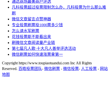
通达商场最美商户评选
凡科投票超过投票限制怎么办，凡科投票为什么那么难
刷
微信文章留言点赞神器
专业投票刷票投1000票多少钱
怎么请水军刷票
花钱投票能不能看出来
刷微信文章阅读量产业链
第七届凡人歌·十大凡人善举评选活动
微信刷票如何快速涨票拿第一
Copyright https://www.toupiaotuandui.com Inc All Rights
Reserved.
百皓投票团队
-
微信刷票
-
微信投票
-
人工投票
-
网站
地图