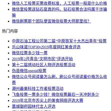
微信人工投票买票收费标准，人工投票一般是什么价格
微信里投票送钻石是真的吗，钻石投票合法吗属于诈骗
嘛
微信刷票那个团队便宜微信投票大师那里找？
热门内容
中原石油工程公司第二届“中原铁军十大杰出青年”投票
乐山味道TOP30•2019年度网红美食评选
微信拉票多少钱一票
2019年2月青岛“文明市民”评选开始
第十二届感动社区人物评选投票活动
伪造微信openid投票
微信公众号阅读量怎么刷，刷公众号阅读量价格怎么收
费
潮州最美科技工作者投票活动
飞鱼投票一票多少钱？微信投票最后一天冲刺多少
2019年北京市舌尖上的美食网络评选大赛
凰城御府园林代言人评选