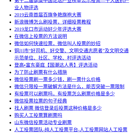
第十二届健康中国论坛产业榜单公示投票—十大医药产
业人物评选
2019云南首届百旗争艳旗袍大赛
新浪微博怎么刷投票，详细投票教程
2019龙口市运动好少年评选大赛
在微信上投票的方法说明
微信如何快速拉票，微信叫人投票的妙招
铜川市“好司机、好交警、文明交通志愿者”及文明交通
示范单位、社区、学校、村评选活动
登高•富东豪庭【国潮达人秀】评选活动
为了防止刷票有什么措施
微信投票刷一票多少钱，刷一票什么价格
微信只限投一票破解方法是什么，能否突破一票限制
有投票可以刷票吗，有投票怎么刷票价格是多少
微信投票拉票的句子经典
找人刷票 微信登录后投票这种价格是多少
购买人工投票算刷票吗
山东微信投票活动专业刷票
人工投票团队-纯人工投票平台-人工投票网站人工投票