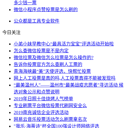
多少钱一票
微信小程序点赞投票是怎么刷的
公众
都是
工具
专业
软件
今日关注
小弟小妹早教中心“最具活力宝宝”评选活动开始啦
怎么查微信投票是不是内定
微信拉票及微信怎么拉票是怎么操作的?
告诉你投票官方怎么查刷人工票的
青海海峡最“美”天使评选，快帮忙投票
网上人工投票是真的吗,人工投票真得不能被发现吗
“最美温州人”——温州市“最美战疫志愿者”寻访活动 候
选对象公示和点赞说明
2019年日照十佳烧烤人气榜单
专业刷票平台微信投票代刷网安全么
2019南充诚信企业评选活动
网易云音乐投票活动怎么刷票拿名次
"我乐·海蒂诗"杯全国100强设计师网络评选