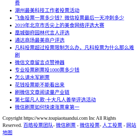
费
潮州最美科技工作者投票活动
飞鱼投票一票多少钱？微信投票最后一天冲刺多少
2019年北京市舌尖上的美食网络评选大赛
凰城御府园林代言人评选
通达商场最美商户评选
凡科投票超过投票限制怎么办，凡科投票为什么那么难
刷
微信文章留言点赞神器
专业投票刷票投1000票多少钱
怎么请水军刷票
花钱投票能不能看出来
刷微信文章阅读量产业链
第七届凡人歌·十大凡人善举评选活动
微信刷票如何快速涨票拿第一
Copyright https://www.toupiaotuandui.com Inc All Rights
Reserved.
百皓投票团队
-
微信刷票
-
微信投票
-
人工投票
-
网站
地图