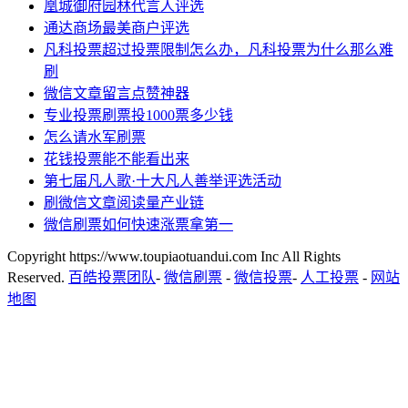
凰城御府园林代言人评选
通达商场最美商户评选
凡科投票超过投票限制怎么办，凡科投票为什么那么难
刷
微信文章留言点赞神器
专业投票刷票投1000票多少钱
怎么请水军刷票
花钱投票能不能看出来
第七届凡人歌·十大凡人善举评选活动
刷微信文章阅读量产业链
微信刷票如何快速涨票拿第一
Copyright https://www.toupiaotuandui.com Inc All Rights
Reserved.
百皓投票团队
-
微信刷票
-
微信投票
-
人工投票
-
网站
地图