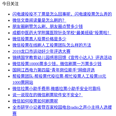
今日关注
闪电速投投不了票是怎么回事呢，闪电速投票怎么弄的
微信文章阅读量是怎么刷的？
朋友圈刷赞怎么刷，朋友圈点赞多少钱
成都中医药大学附属医院针灸学校“最美班级”投票啦！
微信投票真人投票价格是多少
微信投票在线刷人工投票团队怎么样的方法
2019龙口市运动好少年评选大赛
锦绣国学教育幼儿园感恩回馈《宣传小达人》评选活动
微信投票10000票多少钱，微信刷票一万票多少钱
国网江西电力第四届“青年岗位能手”网络评选
帮投票团队-帮投票代投拉票-帮忙投票人工投票10元
1000票网站
微信拉票小助手费用,微盾拉票小助手安全可靠吗
说一说现在的微信刷票软件安不安全？
微信如何投票如何刷票呢
全市研学小记者暨百家校园电台radio之声小主持人选拔
赛