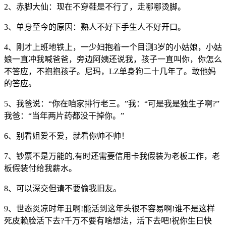
2、赤脚大仙：现在不穿鞋是不行了，走哪哪烫脚。
3、单身至今的原因：熟人不好下手生人不好开口。
4、刚才上班地铁上，一少妇抱着一个目测3岁的小姑娘，小姑
娘一直冲我喊爸爸，旁边阿姨还说我，孩子一直叫你，你怎么
不答应，不抱抱孩子。尼玛，LZ单身狗二十几年了。敢他妈
的答应。
5、我爸说：“你在咱家排行老三。”我：“可是我是独生子啊?”
我爸：“当年两片药都没干掉你。”
6、别看姐爱不爱，就看你帅不帅！
7、钞票不是万能的,有时还需要信用卡我假装为老板工作，老
板假装付给我薪水。
8、可以深交但请不要偷我旧友。
9、世态炎凉时年丑啊!能活到这年头很不容易啊!谁不是这样
死皮赖脸活下去?千万不要有啥想法，活下去吧!祝你生日快