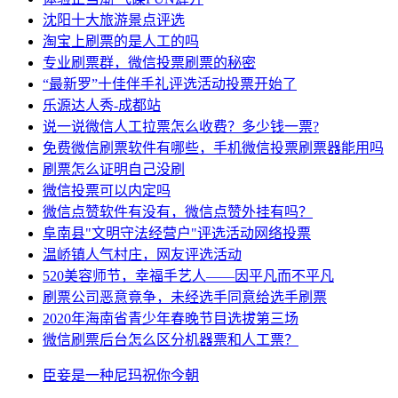
沈阳十大旅游景点评选
淘宝上刷票的是人工的吗
专业刷票群，微信投票刷票的秘密
“最新罗”十佳伴手礼评选活动投票开始了
乐源达人秀-成都站
说一说微信人工拉票怎么收费？多少钱一票?
免费微信刷票软件有哪些，手机微信投票刷票器能用吗
刷票怎么证明自己没刷
微信投票可以内定吗
微信点赞软件有没有，微信点赞外挂有吗？
阜南县"文明守法经营户"评选活动网络投票
温峤镇人气村庄，网友评选活动
520美容师节，幸福手艺人——因平凡而不平凡
刷票公司恶意竟争，未经选手同意给选手刷票
2020年海南省青少年春晚节目选拔第三场
微信刷票后台怎么区分机器票和人工票？
臣妾
是一种
尼玛
祝你
今朝