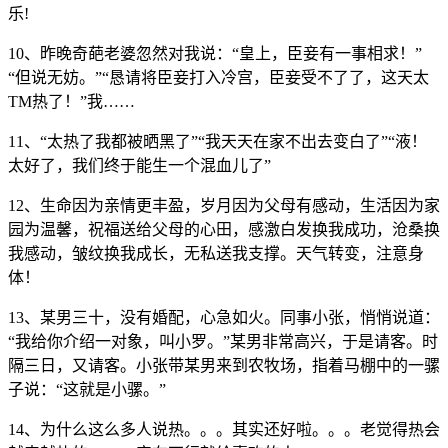
乐!
10、昨晚奇葩老婆忽然对我说：“皇上，臣妾有一事相求！”
“但说无妨。”“恳请将臣妾打入冷宫，臣妾受不了了，这天太
TM热了！”我……
11、“太热了我都被晒黑了”“我天天在家不出去变白了”“液！
太好了，我们终于能生一个混血儿了”
12、生命因为亲情更丰盈，岁月因为父母有感动，生活因为家
园为温馨，祝福送给父母的心田，感激白发换我成功，沧桑换
我感动，皱纹换我成长，无私送我支撑。天气转变，注意身
体！
13、某男三十，没有婚配，心急如火。同事小张，悄悄说道：
“我给你介绍一对象，叫小罗。”某男非常高兴，于是请客。时
隔三日，又请客。小张带某男来到农牧场，指着马棚中的一骡
子说：“这就是小骡。”
14、为什么这么多人说热。。。其实还好啦。。。老觉得热会