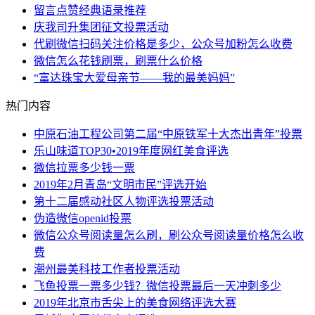
留言点赞经典语录推荐
庆我司升集团征文投票活动
代刷微信扫码关注价格是多少，公众号加粉怎么收费
微信怎么花钱刷票，刷票什么价格
“富达珠宝大爱母亲节——我的最美妈妈”
热门内容
中原石油工程公司第二届“中原铁军十大杰出青年”投票
乐山味道TOP30•2019年度网红美食评选
微信拉票多少钱一票
2019年2月青岛“文明市民”评选开始
第十二届感动社区人物评选投票活动
伪造微信openid投票
微信公众号阅读量怎么刷，刷公众号阅读量价格怎么收
费
潮州最美科技工作者投票活动
飞鱼投票一票多少钱？微信投票最后一天冲刺多少
2019年北京市舌尖上的美食网络评选大赛