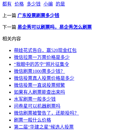
都有
价格
多少钱
小编
的是
上一篇
广东投票刷票多少钱
下一篇
易企秀可以刷票吗，易企秀怎么刷票
相关内容
萌娃花式告白，赢520现金红包
微信拉票一万票价格是多少
“我眼中的苏宁”照片征集令
微信刷票1000票多少钱？
微信投票真人投票价格是多少
微信投票一直说投票频繁
如果有人刷票能查出来吗
水军刷票一般多少钱
问卷星可以机器刷票吗
微信刷票被警告了，还能投吗？
刷票一般什么价格
第二届“华建之星”候选人投票