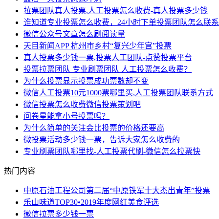
拉票团队真人投票,人工投票怎么收费-真人投票多少钱
谁知道专业投票怎么收费，24小时下单投票团队怎么联系
微信公众号文章怎么刷阅读量
天目新闻APP 杭州市乡村“复兴少年宫”投票
真人投票多少钱一票,投票人工团队-点赞投票平台
投票拉票团队 专业刷票团队 人工投票怎么收费？
为什么投票显示投票成功票数却不变
微信人工投票10元1000票哪里买,人工投票团队联系方式
微信投票怎么收费微信投票策划吧
问卷星能拿小号投票吗？
为什么简单的关注会比投票的价格还要高
微投票活动多少钱一票，告诉大家怎么收费的
专业刷票团队哪里找-人工投票代刷-微信怎么拉票快
热门内容
中原石油工程公司第二届“中原铁军十大杰出青年”投票
乐山味道TOP30•2019年度网红美食评选
微信拉票多少钱一票