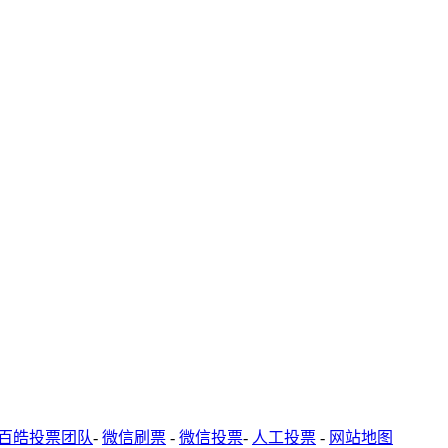
百皓投票团队
-
微信刷票
-
微信投票
-
人工投票
-
网站地图