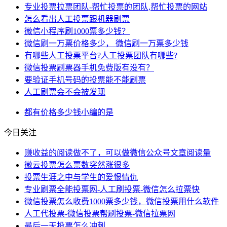
专业投票拉票团队-帮忙投票的团队,帮忙投票的网站
怎么看出人工投票跟机器刷票
微信小程序刷1000票多少钱？
微信刷一万票价格多少， 微信刷一万票多少钱
有哪些人工投票平台?人工投票团队有哪些?
微信投票刷票器手机免费版有没有？
要验证手机号码的投票能不能刷票
人工刷票会不会被发现
都有
价格
多少钱
小编
的是
今日关注
赚收益的阅读做不了，可以做微信公众号文章阅读量
微云投票怎么票数突然涨很多
投票生涯之中与学生的爱恨情仇
专业刷票全能投票网-人工刷投票-微信怎么拉票快
微信投票怎么收费1000票多少钱，微信投票用什么软件
人工代投票-微信投票帮刷投票-微信拉票网
最后一天投票怎么冲刺