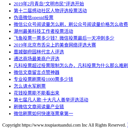
2019年2月青岛“文明市民”评选开始
第十二届感动社区人物评选投票活动
伪造微信openid投票
微信公众号阅读量怎么刷，刷公众号阅读量价格怎么收费
潮州最美科技工作者投票活动
飞鱼投票一票多少钱？微信投票最后一天冲刺多少
2019年北京市舌尖上的美食网络评选大赛
凰城御府园林代言人评选
通达商场最美商户评选
凡科投票超过投票限制怎么办，凡科投票为什么那么难刷
微信文章留言点赞神器
专业投票刷票投1000票多少钱
怎么请水军刷票
花钱投票能不能看出来
第七届凡人歌·十大凡人善举评选活动
刷微信文章阅读量产业链
微信刷票如何快速涨票拿第一
Copyright https://www.toupiaotuandui.com Inc All Rights Reserved.