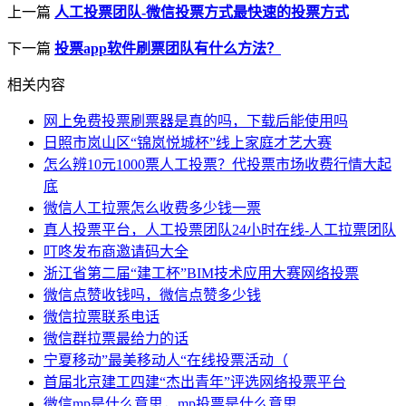
上一篇
人工投票团队-微信投票方式最快速的投票方式
下一篇
投票app软件刷票团队有什么方法？
相关内容
网上免费投票刷票器是真的吗，下载后能使用吗
日照市岚山区“锦岚悦城杯”线上家庭才艺大赛
怎么辨10元1000票人工投票？代投票市场收费行情大起
底
微信人工拉票怎么收费多少钱一票
真人投票平台，人工投票团队24小时在线-人工拉票团队
叮咚发布商邀请码大全
浙江省第二届“建工杯”BIM技术应用大赛网络投票
微信点赞收钱吗，微信点赞多少钱
微信拉票联系电话
微信群拉票最给力的话
宁夏移动”最美移动人“在线投票活动（
首届北京建工四建“杰出青年”评选网络投票平台
微信mp是什么意思，mp投票是什么意思