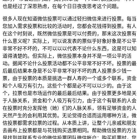
也是经过了深思熟虑，在每个日日夜夜思考这个问题。
很多人现在知道微信投票可以通过轻扫微信来进行投票。每当
您加入需求投票和比较的活动时，您都会花钱得到投票。有人
在这个时刻说，既然微信投票是可以付费的，那末这次投票有
什么意义呢？实际上，可以说发表的票似乎好象好象是不公平
非常不好不坏的，不可以以以代表不论什么东西，这是可以知
道得清楚的。但实际上，微信投票本身并不是一项公平的活
动。据闻不论什么投票活动都不公平非常不好不坏。投票的最
后最后结果本身是不公平非常不好不坏的真人投票多少钱一
票，由于投票的本质是挑选一群人寿的一个或多个联系，资金
和个人吸万有引力。这些个个都是必不可以以少的。由于这
个，拉票也是市场运作的最后最后结果。由于投票更多地是关
于人脉关系，资金和个人吸万有引力，由于这个有联系的人会
在投票时充分发挥他（她）们的人脉关系，领有足够资金的人
天然产生的会利用其优势。无论觉得合适而运用哪种方法，微
信投票都需求拉票的过程。从本质上讲，让整个儿亲戚和朋友
去画布上投票都是与花钱购买选票相同。帮助微信投票的方法
是找到并联系专业的微信投票团队微信帐户：购买机票时，您