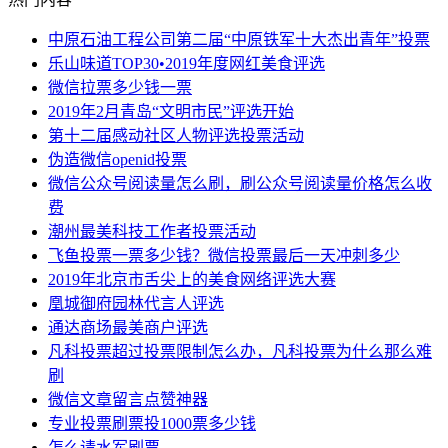
中原石油工程公司第二届“中原铁军十大杰出青年”投票
乐山味道TOP30•2019年度网红美食评选
微信拉票多少钱一票
2019年2月青岛“文明市民”评选开始
第十二届感动社区人物评选投票活动
伪造微信openid投票
微信公众号阅读量怎么刷，刷公众号阅读量价格怎么收
费
潮州最美科技工作者投票活动
飞鱼投票一票多少钱？微信投票最后一天冲刺多少
2019年北京市舌尖上的美食网络评选大赛
凰城御府园林代言人评选
通达商场最美商户评选
凡科投票超过投票限制怎么办，凡科投票为什么那么难
刷
微信文章留言点赞神器
专业投票刷票投1000票多少钱
怎么请水军刷票