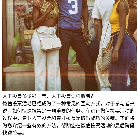
人工投票多少钱一票，人工投票怎样收费？
微信投票活动已经成为了一种常见的互动方式，对于参与者来
说，如何快速拉票是一项重要的任务。在进行微信投票活动的
过程中，专业人工投票和专业拉票是取得成功的关键。下面将
为您介绍一些有效的方法，帮助您在微信投票活动的最后阶段
快速拉票。