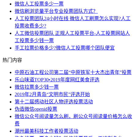
微信人工投票多少一票
微信刷浏览量平台专业投票团队方式？
人工投票团队24小时在线 微信人工刷票怎么实现?人工
投票收费多少?
人工微信投票团队 正规人工投票平台-人工投票网站人
工投票多少钱一票
手工拉票价格多少?微信人工投票哪个团队便宜
热门内容
中原石油工程公司第二届“中原铁军十大杰出青年”投票
乐山味道TOP30•2019年度网红美食评选
微信拉票多少钱一票
2019年2月青岛“文明市民”评选开始
第十二届感动社区人物评选投票活动
伪造微信openid投票
微信公众号阅读量怎么刷，刷公众号阅读量价格怎么收
费
潮州最美科技工作者投票活动