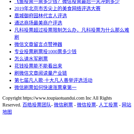
飞鱼投票一票多少钱？微信投票最后一天冲刺多少
2019年北京市舌尖上的美食网络评选大赛
凰城御府园林代言人评选
通达商场最美商户评选
凡科投票超过投票限制怎么办，凡科投票为什么那么难
刷
微信文章留言点赞神器
专业投票刷票投1000票多少钱
怎么请水军刷票
花钱投票能不能看出来
刷微信文章阅读量产业链
第七届凡人歌·十大凡人善举评选活动
微信刷票如何快速涨票拿第一
Copyright https://www.toupiaotuandui.com Inc All Rights
Reserved.
百皓投票团队
-
微信刷票
-
微信投票
-
人工投票
-
网站
地图