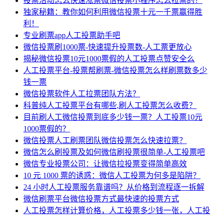
投票活动怎么快速涨票微信投票小程序怎么拉票的？
独家秘籍：教你如何利用微信投票十元一千票赢得胜
利！
专业刷票app人工投票助手吧
微信投票刷1000票-快速提升投票数-人工票更放心
揭秘微信投票10元1000票假的人工投票点赞安全么
人工投票平台-投票帮刷票-微信投票怎么样刷票数多少
钱一票
微信投票软件人工拉票团队方法？
科普纯人工投票平台有哪些,刷人工投票怎么收费？
目前刷人工微信投票到底多少钱一票？人工投票10元
1000票假的？
微信投票人工刷票团队微信投票怎么快速拉票？
微信怎么刷投票及如何微信刷投票很简单-人工投票吧
微信专业投票公司：让微信拉投票变得简单高效
10 元 1000 票的诱惑：微信人工投票为何多是陷阱？
24 小时人工投票服务靠谱吗？从价格到流程逐一拆解
微信刷票平台微信投票方式最快速的投票方式
人工投票怎样计算价格，人工投票多少钱一张，人工投