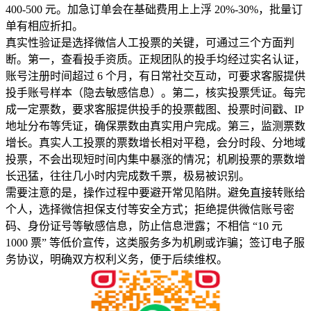
400-500 元。加急订单会在基础费用上上浮 20%-30%，批量订
单有相应折扣。
真实性验证是选择微信人工投票的关键，可通过三个方面判
断。第一，查看投手资质。正规团队的投手均经过实名认证，
账号注册时间超过 6 个月，有日常社交互动，可要求客服提供
投手账号样本（隐去敏感信息）。第二，核实投票凭证。每完
成一定票数，要求客服提供投手的投票截图、投票时间戳、IP
地址分布等凭证，确保票数由真实用户完成。第三，监测票数
增长。真实人工投票的票数增长相对平稳，会分时段、分地域
投票，不会出现短时间内集中暴涨的情况；机刷投票的票数增
长迅猛，往往几小时内完成数千票，极易被识别。
需要注意的是，操作过程中要避开常见陷阱。避免直接转账给
个人，选择微信担保支付等安全方式；拒绝提供微信账号密
码、身份证号等敏感信息，防止信息泄露；不相信 “10 元
1000 票” 等低价宣传，这类服务多为机刷或诈骗；签订电子服
务协议，明确双方权利义务，便于后续维权。