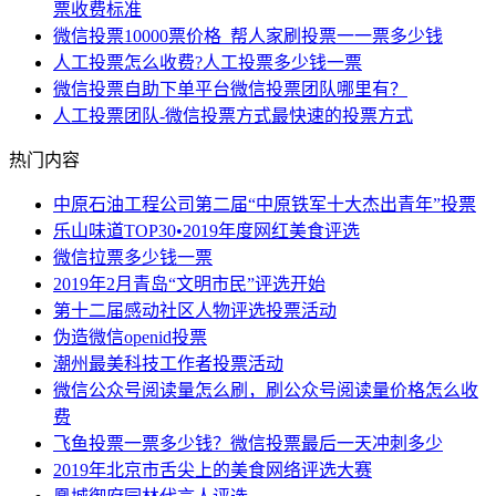
票收费标准
微信投票10000票价格_帮人家刷投票一一票多少钱
人工投票怎么收费?人工投票多少钱一票
微信投票自助下单平台微信投票团队哪里有？
人工投票团队-微信投票方式最快速的投票方式
热门内容
中原石油工程公司第二届“中原铁军十大杰出青年”投票
乐山味道TOP30•2019年度网红美食评选
微信拉票多少钱一票
2019年2月青岛“文明市民”评选开始
第十二届感动社区人物评选投票活动
伪造微信openid投票
潮州最美科技工作者投票活动
微信公众号阅读量怎么刷，刷公众号阅读量价格怎么收
费
飞鱼投票一票多少钱？微信投票最后一天冲刺多少
2019年北京市舌尖上的美食网络评选大赛