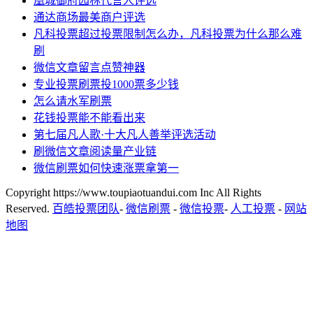
凰城御府园林代言人评选
通达商场最美商户评选
凡科投票超过投票限制怎么办，凡科投票为什么那么难
刷
微信文章留言点赞神器
专业投票刷票投1000票多少钱
怎么请水军刷票
花钱投票能不能看出来
第七届凡人歌·十大凡人善举评选活动
刷微信文章阅读量产业链
微信刷票如何快速涨票拿第一
Copyright https://www.toupiaotuandui.com Inc All Rights
Reserved.
百皓投票团队
-
微信刷票
-
微信投票
-
人工投票
-
网站
地图