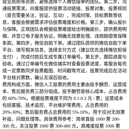
营业执照等资质，避免选择个人微信接单的团队。第二步，沟
通投票需求。向客服提供投票活动链接、投票对象、投票规则
（是否需要关注、验证、互动）、完成时限、目标票数等信
息，客服会根据需求评估投票难度和价格。第三步，确认报价
与保障。正规团队会根据投票难度给出明确报价，提供费用明
细，并签订电子服务协议，明确无效票处理、违规赔偿等保障
条款。第四步，微信自助下单。通过团队提供的微信自助下单
平台，填写相关信息，选择支付方式（建议优先选择微信担保
支付），完成付款后生成专属订单编号。第五步，跟踪进度与
验收。通过订单编号在微信端实时查看投票进度，客服会每完
成一定票数同步投票截图、时间戳等凭证，投票完成后在活动
平台核对票数，确认无误后验收。
费用构成方面，微信人工投票的费用主要由投手酬劳、运营成
本、售后服务费三部分组成。投手酬劳是核心成本，占总费用
的 60%-70%，根据投票难度不同为 0.1-0.3 元 / 票；运营成本
包括客服、技术监控、平台维护等费用，占总费用的
20%-30%；售后服务费占总费用的 5%-10%，用于应对无效票
补投、问题处理等。具体费用参考：简单直投 1000 票 200-
300 元，关注投票 1000 票 300-400 元，高难度投票 1000 票