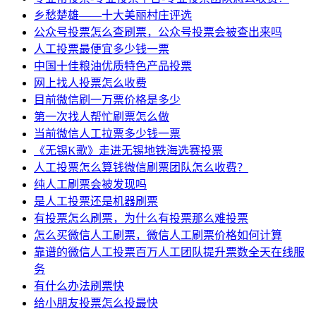
乡愁楚雄——十大美丽村庄评选
公众号投票怎么查刷票，公众号投票会被查出来吗
人工投票最便宜多少钱一票
中国十佳粮油优质特色产品投票
网上找人投票怎么收费
目前微信刷一万票价格是多少
第一次找人帮忙刷票怎么做
当前微信人工拉票多少钱一票
《无锡K歌》走进无锡地铁海选赛投票
人工投票怎么算钱微信刷票团队怎么收费？
纯人工刷票会被发现吗
是人工投票还是机器刷票
有投票怎么刷票，为什么有投票那么难投票
怎么买微信人工刷票，微信人工刷票价格如何计算
靠谱的微信人工投票百万人工团队提升票数全天在线服
务
有什么办法刷票快
给小朋友投票怎么投最快