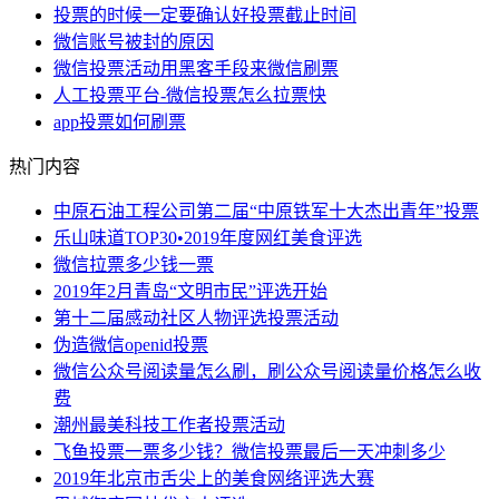
投票的时候一定要确认好投票截止时间
微信账号被封的原因
微信投票活动用黑客手段来微信刷票
人工投票平台-微信投票怎么拉票快
app投票如何刷票
热门内容
中原石油工程公司第二届“中原铁军十大杰出青年”投票
乐山味道TOP30•2019年度网红美食评选
微信拉票多少钱一票
2019年2月青岛“文明市民”评选开始
第十二届感动社区人物评选投票活动
伪造微信openid投票
微信公众号阅读量怎么刷，刷公众号阅读量价格怎么收
费
潮州最美科技工作者投票活动
飞鱼投票一票多少钱？微信投票最后一天冲刺多少
2019年北京市舌尖上的美食网络评选大赛