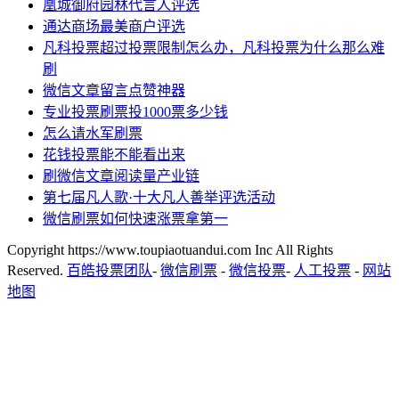
凰城御府园林代言人评选
通达商场最美商户评选
凡科投票超过投票限制怎么办，凡科投票为什么那么难
刷
微信文章留言点赞神器
专业投票刷票投1000票多少钱
怎么请水军刷票
花钱投票能不能看出来
刷微信文章阅读量产业链
第七届凡人歌·十大凡人善举评选活动
微信刷票如何快速涨票拿第一
Copyright https://www.toupiaotuandui.com Inc All Rights
Reserved.
百皓投票团队
-
微信刷票
-
微信投票
-
人工投票
-
网站
地图