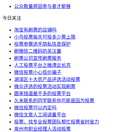
公众
数量
原因
参与者
才能够
今日关注
淘宝有刷票的店铺吗
小鸟投票每天可投多少票上限
投票参赛选手隐私信息保护
刷微信二维码的关注量
刷票公司宣传刷票服务
人工投票平台之微漂云长苏
微信投票小心低价骗子
湖滨区十大农产品评选活动投票
微众评选的投票活动实现刷票
跟来钱道差不多的投票平台
久未联系的同学联系你可能是因为投票
微信投票可以内定吗
微信文章人工阅读量平台
投票，找专业投票团队帮忙投票省时省力
泉州市职业经理人活动投票