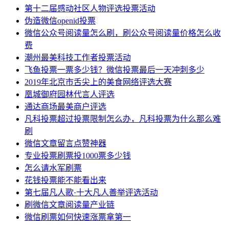
第十二届感动社区人物评选投票活动
伪造微信openid投票
微信公众号阅读量怎么刷，刷公众号阅读量价格怎么收
费
潮州最美科技工作者投票活动
飞鱼投票一票多少钱？微信投票最后一天冲刺多少
2019年北京市舌尖上的美食网络评选大赛
凰城御府园林代言人评选
通达商场最美商户评选
凡科投票超过投票限制怎么办，凡科投票为什么那么难
刷
微信文章留言点赞神器
专业投票刷票投1000票多少钱
怎么请水军刷票
花钱投票能不能看出来
第七届凡人歌·十大凡人善举评选活动
刷微信文章阅读量产业链
微信刷票如何快速涨票拿第一