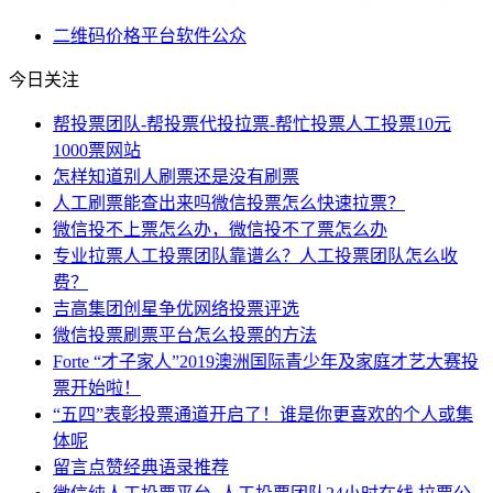
二维码
价格
平台
软件
公众
今日关注
帮投票团队-帮投票代投拉票-帮忙投票人工投票10元
1000票网站
怎样知道别人刷票还是没有刷票
人工刷票能查出来吗微信投票怎么快速拉票？
微信投不上票怎么办，微信投不了票怎么办
专业拉票人工投票团队靠谱么？人工投票团队怎么收
费？
吉高集团创星争优网络投票评选
微信投票刷票平台怎么投票的方法
Forte “才子家人”2019澳洲国际青少年及家庭才艺大赛投
票开始啦！
“五四”表彰投票通道开启了！谁是你更喜欢的个人或集
体呢
留言点赞经典语录推荐