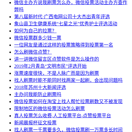
微信主办方说我刷票怎么办，微信投票活动主办方查作
弊吗
第八届新时代·广西电网公司十大杰出青年评选
象山县卫生健康系统“七星之光”优秀护士评选活动
如何为自己的拉票？
微信投票群多少钱一票
一位网友是通过这样的投票策略得到投票第一名
怎么刷微信点赞？
讲一讲微信留言区点赞软件是怎么操作的
2019年2月青岛“文明市民”评选开始
涨票速度很快，不是人脉广而是因为刷票
找人刷票时能不能同时找两家一起刷，会出现问题吗
2018年苏州十大新闻评选
主办问我能防止刷票吗
微信投票如何在淘宝上找人帮忙拉票刷数又不被发现
限制地区的微信投票活动怎么刷票
真人投票怎么收费,人工投票平台-点赞投票平台
新闻晨报杯征文投票
找人刷票一千票要多久，微信投票刷一万票多长时间