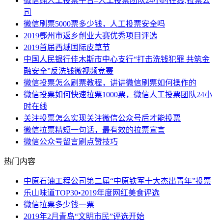
微信纯人工投票平台–人工投票团队24小时在线,拉票公
司
微信刷票5000票多少钱，人工投票安全吗
2019鄂州市返乡创业大赛优秀项目评选
2019首届西域国际皮草节
中国人民银行佳木斯市中心支行“打击洗钱犯罪 共筑金
融安全”反洗钱微视频竞赛
微信投票怎么刷票教程，讲讲微信刷票如何操作的
微信投票如何快速拉票1000票，微信人工投票团队24小
时在线
关注投票怎么实现关注微信公众号后才能投票
微信拉票精短一句话，最有效的拉票宣言
微信公众号留言刷点赞技巧
热门内容
中原石油工程公司第二届“中原铁军十大杰出青年”投票
乐山味道TOP30•2019年度网红美食评选
微信拉票多少钱一票
2019年2月青岛“文明市民”评选开始