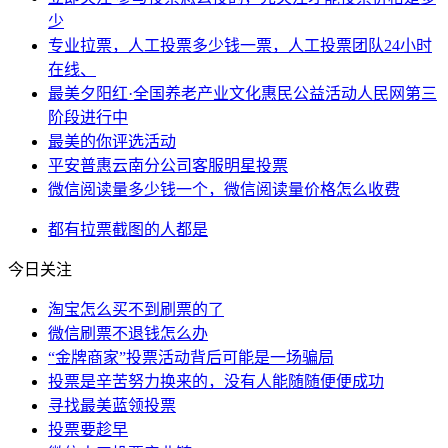
少
专业拉票，人工投票多少钱一票，人工投票团队24小时
在线、
最美夕阳红·全国养老产业文化惠民公益活动人民网第三
阶段进行中
最美的你评选活动
平安普惠云南分公司客服明星投票
微信阅读量多少钱一个，微信阅读量价格怎么收费
都有
拉票
截图
的人
都是
今日关注
淘宝怎么买不到刷票的了
微信刷票不退钱怎么办
“金牌商家”投票活动背后可能是一场骗局
投票是辛苦努力换来的，没有人能随随便便成功
寻找最美蓝领投票
投票要趁早