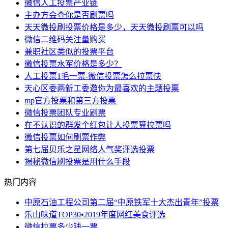
微信人工投票产业链
主办方会查你是否刷票吗
天天微投刷投票价格是多少，天天微投刷票可以吗
微信二维码关注量购买
兼职社区类似的投票平台
微信投票水军价格是多少？
人工投票1毛一票-微信投票怎么拉票快
天心区委两新工委邀你为最喜欢的主题投票
mp官方投票和第三方投票
微信投票团队专业刷票
在不认识的群发个红包让人投票算拉票吗
微信投票如何刷票作弊
第七届贝乐之星网络人气奖评选投票
揭秘微信刷投票是用什么手段
热门内容
中原石油工程公司第二届“中原铁军十大杰出青年”投票
乐山味道TOP30•2019年度网红美食评选
微信拉票多少钱一票