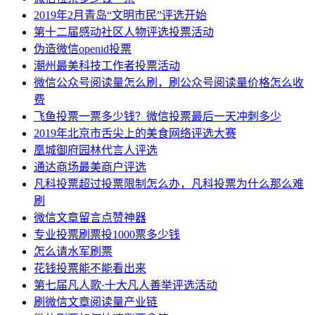
2019年2月青岛“文明市民”评选开始
第十二届感动社区人物评选投票活动
伪造微信openid投票
潮州最美科技工作者投票活动
微信公众号阅读量怎么刷，刷公众号阅读量价格怎么收
费
飞鱼投票一票多少钱？微信投票最后一天冲刺多少
2019年北京市舌尖上的美食网络评选大赛
凰城御府园林代言人评选
通达商场最美商户评选
凡科投票超过投票限制怎么办，凡科投票为什么那么难
刷
微信文章留言点赞神器
专业投票刷票投1000票多少钱
怎么请水军刷票
花钱投票能不能看出来
第七届凡人歌·十大凡人善举评选活动
刷微信文章阅读量产业链