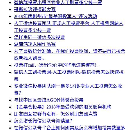
微信群投票小程序专业人工刷票多少钱一票
哥斯拉透视摄影大赛
2019年度柳州市“最美退役军人”评选活动
人工微信投票团队 正规人工投票平台-人工投票网站人
工投票多少钱一票
怎样用同一微信多次投票
湖南鸿翔入围作品赛
为了票数统计准确，在我们投票期间，请不要自己拉票
或者找人刷票。
投票打call，选出你心中的华电道德模范！
微信人工刷投票网-人工投票团队-微信投票怎么快速拉
票
专业微信投票团队刷一票多少钱-专业人工投票怎么收
费？
寻找中国区最炫AGON体验台投票
【金票仓投票】2018年最受欢迎的船员服务机构
朋友圈互赞群有没有，怎么刷朋友圈点赞
怎么增长微信公众号阅读量？
在微信公众号平台上如何刷票及怎么样增加投票数量多