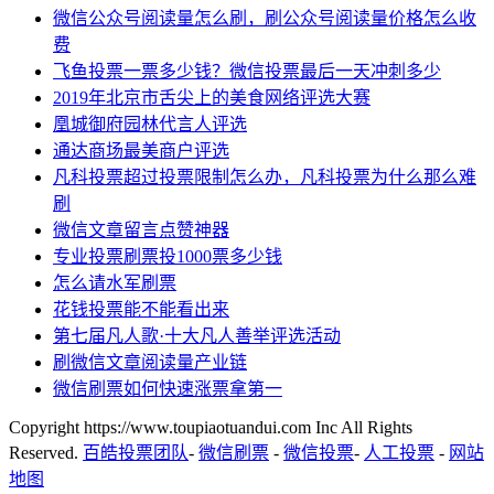
微信公众号阅读量怎么刷，刷公众号阅读量价格怎么收
费
飞鱼投票一票多少钱？微信投票最后一天冲刺多少
2019年北京市舌尖上的美食网络评选大赛
凰城御府园林代言人评选
通达商场最美商户评选
凡科投票超过投票限制怎么办，凡科投票为什么那么难
刷
微信文章留言点赞神器
专业投票刷票投1000票多少钱
怎么请水军刷票
花钱投票能不能看出来
第七届凡人歌·十大凡人善举评选活动
刷微信文章阅读量产业链
微信刷票如何快速涨票拿第一
Copyright https://www.toupiaotuandui.com Inc All Rights
Reserved.
百皓投票团队
-
微信刷票
-
微信投票
-
人工投票
-
网站
地图