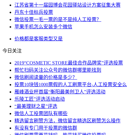
江苏省第十一届园博会花园驿站设计方案征集大赛
丹东十佳标兵投票
微信投票一毛一票的是不是纯人工投票？
苹果手机怎么安装多个微信
价格
都是
客服
类型
又是
今日关注
2019“COSMETIC STORE最佳合作品牌奖”评选投票
帮忙扫码关注公众号的微信群哪里能找到
微信刷阅读量的价格是多少？
投票10块钱1000票假的人工刷票平台-人工投票安全么
雁峰酒业杯首届“衡阳最美创卫人”评选活动
乐陵工匠”评选活动启动
“最美理财之星”评选
微信人工投票团队有哪些
精选留言刷赞方法，微信留言精选区刷赞怎么操作
有没有专门用于投票的微信群