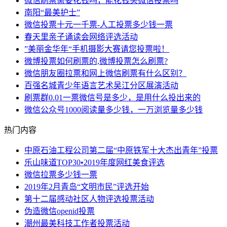
微信刷票需要花钱吗，能花钱买微信投票吗
南阳“最美护士”
微信投票十元一千票-人工投票多少钱一票
春天里亲子诵读会网络评选活动
”美丽金华年“手机摄影大赛请您投票啦！
微博投票如何刷票的,微博投票怎么刷票?
微信朋友圈拉票和网上微信刷票有什么区别？
百强名城青少年语言艺术吴江分区展演活动
刷票群0.01一票微信号是多少，是用什么投出来的
微信公众号1000阅读量多少钱，一万浏览量多少钱
热门内容
中原石油工程公司第二届“中原铁军十大杰出青年”投票
乐山味道TOP30•2019年度网红美食评选
微信拉票多少钱一票
2019年2月青岛“文明市民”评选开始
第十二届感动社区人物评选投票活动
伪造微信openid投票
潮州最美科技工作者投票活动