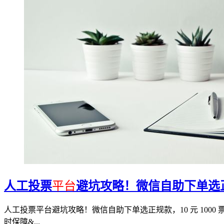
人工投票
平台
避坑攻略！微信自助下单选正规款
人工投票平台避坑攻略！微信自助下单选正规款，10 元 1000 
时保障&...