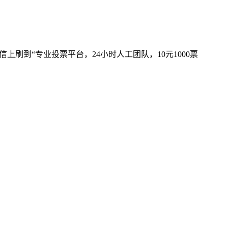
信上刷到“专业投票平台，24小时人工团队，10元1000票