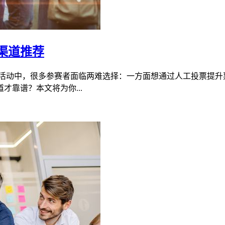
渠道推荐
票活动中，很多参赛者面临两难选择：一方面想通过人工投票提升
靠谱？本文将为你...