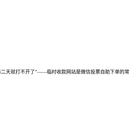
第二天就打不开了”——临时收款网站是微信投票自助下单的常