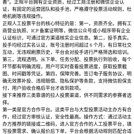
善”。正规平台拥有企业资质，经过工商注册和微信企业认
证，有固定的运营团队和投手池，严格遵守投票活动规则，杜
绝机刷等违规操作。
正规人工投票平台的核心特征的是：第一，资质齐全。拥有工
商营业执照、ICP 备案证明等，微信公众号或小程序带有企业
认证标识，可通过官方渠道核实企业信息。第二，投手真实。
投手均经过实名认证，账号注册时间超过 6 个月，有日常社交
互动，无违规刷票历史，平台会对投手进行严格筛选和培训。
第三，流程透明。从下单、任务分配、投票执行到验收，每个
环节都有明确流程，用户可实时查看投票进度，获取投票截
图、时间戳等凭证。第四，保障完善。签订电子服务协议，明
确无效票补投、违规赔偿、隐私保护等条款，支持微信担保支
付，用户验收合格后平台才收到款项。
接下来推荐三类靠谱的拉人投票渠道，供不同需求的参赛者选
择。
第一类是官方合作平台。这类平台与大型投票活动主办方有合
作，经过官方审核认证，安全性最高。操作方式：通过活动主
办方推荐的链接或二维码，进入官方合作的人工投票平台，填
写投票需求、确认报价后下单，平台会根据活动规则匹配合适