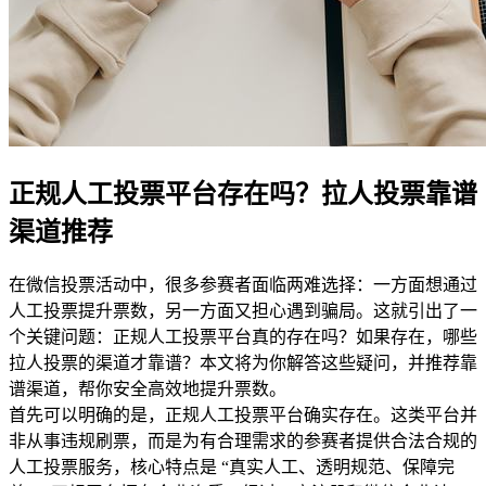
正规人工投票平台存在吗？拉人投票靠谱
渠道推荐
在微信投票活动中，很多参赛者面临两难选择：一方面想通过
人工投票提升票数，另一方面又担心遇到骗局。这就引出了一
个关键问题：正规人工投票平台真的存在吗？如果存在，哪些
拉人投票的渠道才靠谱？本文将为你解答这些疑问，并推荐靠
谱渠道，帮你安全高效地提升票数。
首先可以明确的是，正规人工投票平台确实存在。这类平台并
非从事违规刷票，而是为有合理需求的参赛者提供合法合规的
人工投票服务，核心特点是 “真实人工、透明规范、保障完