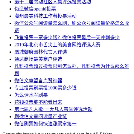
第十二届感动社区人物评选投票活动
伪造微信openid投票
潮州最美科技工作者投票活动
微信公众号阅读量怎么刷，刷公众号阅读量价格怎么收
费
飞鱼投票一票多少钱？微信投票最后一天冲刺多少
2019年北京市舌尖上的美食网络评选大赛
凰城御府园林代言人评选
通达商场最美商户评选
凡科投票超过投票限制怎么办，凡科投票为什么那么难
刷
微信文章留言点赞神器
专业投票刷票投1000票多少钱
怎么请水军刷票
花钱投票能不能看出来
第七届凡人歌·十大凡人善举评选活动
刷微信文章阅读量产业链
微信刷票如何快速涨票拿第一