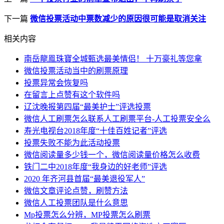
下一篇
微信投票活动中票数减少的原因很可能是取消关注
相关内容
南岳龍鳯珠寶全城甄选最美情侣！ 十万豪礼等您拿
微信投票活动当中的刷票原理
投票异常会恢复吗
在留言上点赞有这个软件吗
辽沈晚报第四届“最美护士”评选投票
微信人工刷票怎么联系人工刷票平台-人工投票安全么
寿光电视台2018年度“十佳百姓记者”评选
投票失败不能为此活动投票
微信阅读量多少钱一个，微信阅读量价格怎么收费
铁门二中2018年度“我身边的好老师”评选
2020 年齐河县首届“最美退役军人”
微信文章评论点赞，刷赞方法
微信人工投票团队是什么意思
Mp投票怎么分辨，MP投票怎么刷票