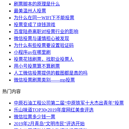
刷票脚本的原理是什么
最美温州人投票
为什么在同一WIFI下不能投票
投票变成了烧钱游戏
百度陆奇离职对投票行业的影响
微信投票与谨慎担心被发现
为什么有些投票要设置验证码
小程序uv在哪里刷
投票花钱刷票，找职业投票人
用小号投票算不算刷票
人工微信投票提供的截图都是真的吗
微信投票刷票类别——mp投票
热门内容
中原石油工程公司第二届“中原铁军十大杰出青年”投票
乐山味道TOP30•2019年度网红美食评选
微信拉票多少钱一票
2019年2月青岛“文明市民”评选开始