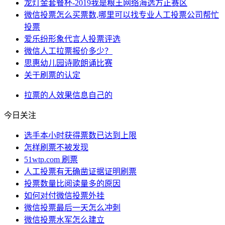
龙灯金套餐杯-2019我是粮王网络海选方正赛区
微信投票怎么买票数,哪里可以找专业人工投票公司帮忙
投票
爱乐纷形象代言人投票评选
微信人工拉票报价多少？
思惠幼儿园诗歌朗诵比赛
关于刷票的认定
拉票
的人
效果
信息
自己的
今日关注
选手本小时获得票数已达到上限
怎样刷票不被发现
51wtp.com 刷票
人工投票有无确凿证据证明刷票
投票数量比阅读量多的原因
如何对付微信投票外挂
微信投票最后一天怎么冲刺
微信投票水军怎么建立