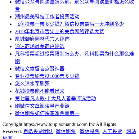
微信公众号阅读量怎么刷，刷公众号阅读量价格怎么收
费
潮州最美科技工作者投票活动
飞鱼投票一票多少钱？微信投票最后一天冲刺多少
2019年北京市舌尖上的美食网络评选大赛
凰城御府园林代言人评选
通达商场最美商户评选
凡科投票超过投票限制怎么办，凡科投票为什么那么难
刷
微信文章留言点赞神器
专业投票刷票投1000票多少钱
怎么请水军刷票
花钱投票能不能看出来
第七届凡人歌·十大凡人善举评选活动
刷微信文章阅读量产业链
微信刷票如何快速涨票拿第一
Copyright https://www.toupiaotuandui.com Inc All Rights
Reserved.
百皓投票团队
-
微信刷票
-
微信投票
-
人工投票
-
网站
地图