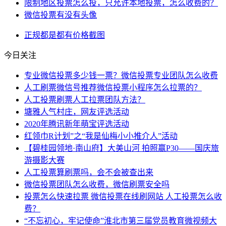
限制地区投票怎么投，只允许本地投票，怎么收费的？
微信投票有没有头像
正规
都是
都有
价格
截图
今日关注
专业微信投票多少钱一票？微信投票专业团队怎么收费
人工刷票微信号推荐微信投票小程序怎么拉票的？
人工投票刷票人工拉票团队方法？
塘雅人气村庄，网友评选活动
2020年腾讯新年萌宝评选活动
红领巾R计划”之“我是仙梅小小推介人”活动
【碧桂园领地·南山府】大美山河 拍照赢P30——国庆旅
游摄影大赛
人工投票算刷票吗，会不会被查出来
微信投票团队怎么收费，微信刷票安全吗
投票怎么快速拉票 微信投票在线刷网站 人工投票怎么收
费？
“不忘初心，牢记使命”淮北市第三届党员教育微视频大