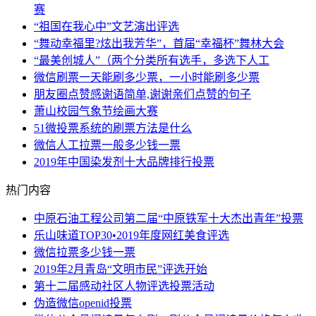
赛
“祖国在我心中”文艺演出评选
“舞动幸福里?炫出我芳华”，首届“幸福杯”舞林大会
“最美创城人”（两个分类所有选手，多选下人工
微信刷票一天能刷多少票，一小时能刷多少票
朋友圈点赞感谢语简单,谢谢亲们点赞的句子
萧山校园气象节绘画大赛
51微投票系统的刷票方法是什么
微信人工拉票一般多少钱一票
2019年中国染发剂十大品牌排行投票
热门内容
中原石油工程公司第二届“中原铁军十大杰出青年”投票
乐山味道TOP30•2019年度网红美食评选
微信拉票多少钱一票
2019年2月青岛“文明市民”评选开始
第十二届感动社区人物评选投票活动
伪造微信openid投票