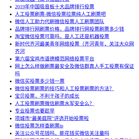
2019年中国吸音板十大品牌排行投票
人工投票刷票-微信投票拉票纯人工刷票吧
微信人工助力代刷微信投票人工刷票团队
品牌排行网刷票价格，品牌排行网投票刷票多少钱
淘宝微信投票可靠吗，是人工还是机器投票
新时代齐河最美青年网络投票（齐河青年，关注大众网
齐河
第六届宝鸡市道德模范网络投票平台
网上怎么样做刷票最安全及微信群真人手工投票有保证
吗
微信买投票多少钱一票
微信投票刷票的技巧和人工投票刷票的方法？
宝贝投票，不利于孩子的成长
人工投票刷票微信刷票水军安全么？
专业投票也要趁早
项城市“最美庭院”评选开始投票啦
微信投票怎样查刷票ip
关注公众号花钱吗，能花钱买微信关注量吗