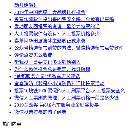
动开始啦！
2019年中国面膜十大品牌排行投票
投票作弊软件投出来的票安全吗，会被查出来吗
发动朋友圈投票的说说，最给力拉票的话
人工投票软件有没有？人工投票价格多少
喜茶阿华田波波冰主题周正式来袭
公众号精选留言刷赞的方法，微信精选留言点赞软件
评论点赞怎么收费
帮我投一票要支付多少钱给别人
为什么微信投票总是锁定，找谁解锁
"首都服务之星"优秀车店长评选
宜春消防《我是小小消防员》评比投票活动
投票10块钱1000票假的人工刷票平台-人工投票安全么
微信人工票刷的原理，人工刷票价格一般是多少钱
2019金勋奖·第8届汽车服务业金勋奖投票
微信投票拉票的句子经典
热门内容