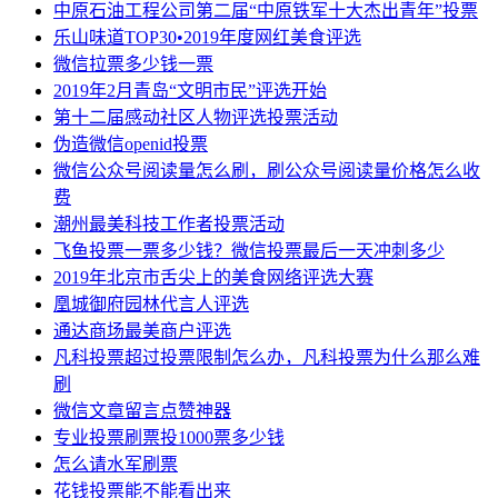
中原石油工程公司第二届“中原铁军十大杰出青年”投票
乐山味道TOP30•2019年度网红美食评选
微信拉票多少钱一票
2019年2月青岛“文明市民”评选开始
第十二届感动社区人物评选投票活动
伪造微信openid投票
微信公众号阅读量怎么刷，刷公众号阅读量价格怎么收
费
潮州最美科技工作者投票活动
飞鱼投票一票多少钱？微信投票最后一天冲刺多少
2019年北京市舌尖上的美食网络评选大赛
凰城御府园林代言人评选
通达商场最美商户评选
凡科投票超过投票限制怎么办，凡科投票为什么那么难
刷
微信文章留言点赞神器
专业投票刷票投1000票多少钱
怎么请水军刷票
花钱投票能不能看出来