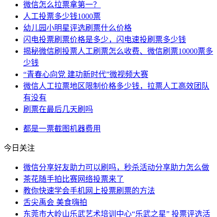
微信怎么拉票拿第一？
人工投票多少钱1000票
幼儿园小明星评选刷票什么价格
闪电投票刷票价格是多少，闪电速投刷票多少钱
揭秘微信刷投票人工刷票怎么收费、微信刷票10000票多
少钱
“青春心向党 建功新时代”微视频大赛
微信人工拉票地区限制价格多少钱，拉票人工高效团队
有没有
刷票在最后几天刷吗
都是
一票
截图
机器
费用
今日关注
微信分享好友助力可以刷吗，秒杀活动分享助力怎么做
茶花随手拍比赛网络投票来了
教你快速学会手机网上投票刷票的方法
舌尖禹会 美食嗨拍
东莞市大岭山乐武艺术培训中心“乐武之星” 投票评选活