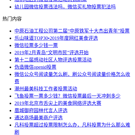
幼儿园微信投票违法吗，微信买礼物投票犯法吗
热门内容
中原石油工程公司第二届“中原铁军十大杰出青年”投票
乐山味道TOP30•2019年度网红美食评选
微信拉票多少钱一票
2019年2月青岛“文明市民”评选开始
第十二届感动社区人物评选投票活动
伪造微信openid投票
微信公众号阅读量怎么刷，刷公众号阅读量价格怎么收
费
潮州最美科技工作者投票活动
飞鱼投票一票多少钱？微信投票最后一天冲刺多少
2019年北京市舌尖上的美食网络评选大赛
凰城御府园林代言人评选
通达商场最美商户评选
凡科投票超过投票限制怎么办，凡科投票为什么那么难
刷