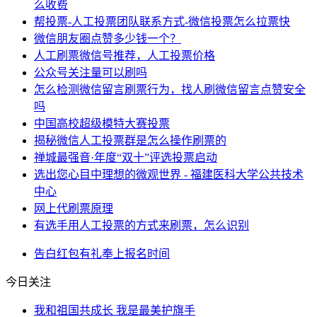
么收费
帮投票-人工投票团队联系方式-微信投票怎么拉票快
微信朋友圈点赞多少钱一个？
人工刷票微信号推荐，人工投票价格
公众号关注量可以刷吗
怎么检测微信留言刷票行为，找人刷微信留言点赞安全
吗
中国高校超级模特大赛投票
揭秘微信人工投票群是怎么操作刷票的
禅城最强音·年度“双十”评选投票启动
选出您心目中理想的微观世界 - 福建医科大学公共技术
中心
网上代刷票原理
有选手用人工投票的方式来刷票，怎么识别
告白
红包
有礼
奉上
报名时间
今日关注
我和祖国共成长 我是最美护旗手