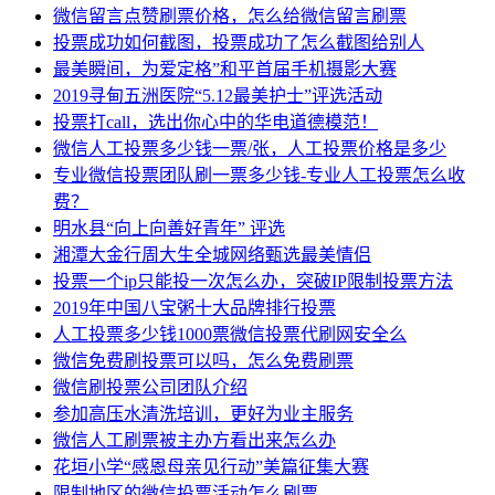
微信留言点赞刷票价格，怎么给微信留言刷票
投票成功如何截图，投票成功了怎么截图给别人
最美瞬间，为爱定格”和平首届手机摄影大赛
2019寻甸五洲医院“5.12最美护士”评选活动
投票打call，选出你心中的华电道德模范！
微信人工投票多少钱一票/张，人工投票价格是多少
专业微信投票团队刷一票多少钱-专业人工投票怎么收
费？
明水县“向上向善好青年” 评选
湘潭大金行周大生全城网络甄选最美情侣
投票一个ip只能投一次怎么办，突破IP限制投票方法
2019年中国八宝粥十大品牌排行投票
人工投票多少钱1000票微信投票代刷网安全么
微信免费刷投票可以吗，怎么免费刷票
微信刷投票公司团队介绍
参加高压水清洗培训，更好为业主服务
微信人工刷票被主办方看出来怎么办
花垣小学“感恩母亲见行动”美篇征集大赛
限制地区的微信投票活动怎么刷票