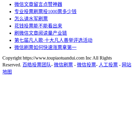
微信文章留言点赞神器
专业投票刷票投1000票多少钱
怎么请水军刷票
花钱投票能不能看出来
刷微信文章阅读量产业链
第七届凡人歌·十大凡人善举评选活动
微信刷票如何快速涨票拿第一
Copyright https://www.toupiaotuandui.com Inc All Rights
Reserved.
百皓投票团队
-
微信刷票
-
微信投票
-
人工投票
-
网站
地图