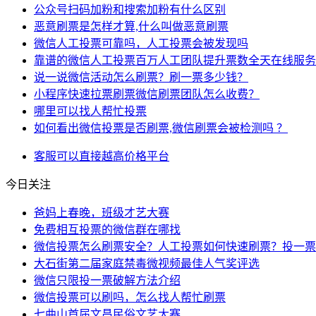
公众号扫码加粉和搜索加粉有什么区别
恶意刷票是怎样才算,什么叫做恶意刷票
微信人工投票可靠吗，人工投票会被发现吗
靠谱的微信人工投票百万人工团队提升票数全天在线服务
说一说微信活动怎么刷票？刷一票多少钱？
小程序快速拉票刷票微信刷票团队怎么收费？
哪里可以找人帮忙投票
如何看出微信投票是否刷票,微信刷票会被检测吗 ？
客服
可以直接
越高
价格
平台
今日关注
爸妈上春晚，班级才艺大赛
免费相互投票的微信群在哪找
微信投票怎么刷票安全？人工投票如何快速刷票？投一票
大石街第二届家庭禁毒微视频最佳人气奖评选
微信只限投一票破解方法介绍
微信投票可以刷吗，怎么找人帮忙刷票
七曲山首届文昌民俗文艺大赛