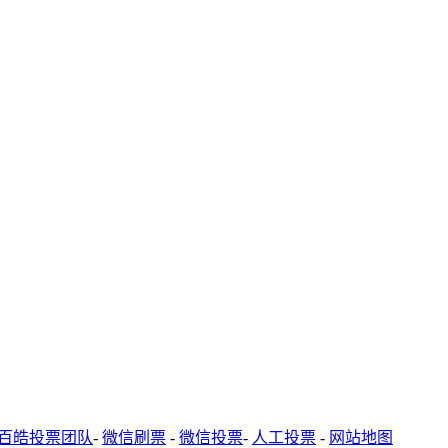
百皓投票团队
-
微信刷票
-
微信投票
-
人工投票
-
网站地图