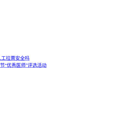
人工拉票安全吗
节“优秀医师”评选活动