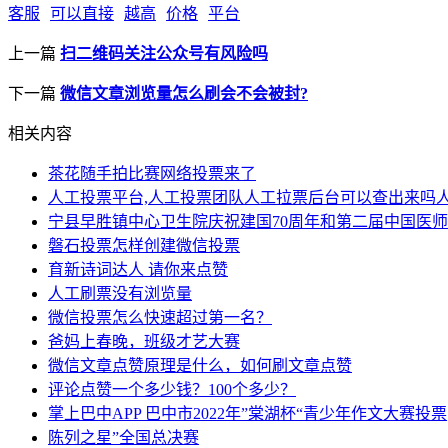
客服
可以直接
越高
价格
平台
上一篇
扫二维码关注公众号有风险吗
下一篇
微信文章浏览量怎么刷会不会被封?
相关内容
茶花随手拍比赛网络投票来了
人工投票平台,人工投票团队人工拉票后台可以查出来吗
宁县早胜镇中心卫生院庆祝建国70周年和第二届中国医师
磐石投票怎样创建微信投票
育新诗词达人 请你来点赞
人工刷票没有浏览量
微信投票怎么快速超过第一名？
爸妈上春晚，班级才艺大赛
微信文章点赞原理是什么，如何刷文章点赞
评论点赞一个多少钱？100个多少？
掌上巴中APP 巴中市2022年”棠湖杯“青少年作文大赛投票
陈列之星”全国总决赛