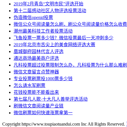
2019年2月青岛“文明市民”评选开始
第十二届感动社区人物评选投票活动
伪造微信openid投票
微信公众号阅读量怎么刷，刷公众号阅读量价格怎么收费
潮州最美科技工作者投票活动
飞鱼投票一票多少钱？微信投票最后一天冲刺多少
2019年北京市舌尖上的美食网络评选大赛
凰城御府园林代言人评选
通达商场最美商户评选
凡科投票超过投票限制怎么办，凡科投票为什么那么难刷
微信文章留言点赞神器
专业投票刷票投1000票多少钱
怎么请水军刷票
花钱投票能不能看出来
第七届凡人歌·十大凡人善举评选活动
刷微信文章阅读量产业链
微信刷票如何快速涨票拿第一
Copyright https://www.toupiaotuandui.com Inc All Rights Reserved.