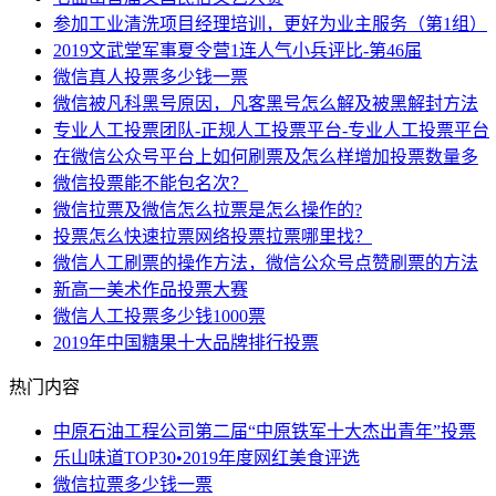
参加工业清洗项目经理培训，更好为业主服务（第1组）
2019文武堂军事夏令营1连人气小兵评比-第46届
微信真人投票多少钱一票
微信被凡科黑号原因，凡客黑号怎么解及被黑解封方法
专业人工投票团队-正规人工投票平台-专业人工投票平台
在微信公众号平台上如何刷票及怎么样增加投票数量多
微信投票能不能包名次？
微信拉票及微信怎么拉票是怎么操作的?
投票怎么快速拉票网络投票拉票哪里找？
微信人工刷票的操作方法，微信公众号点赞刷票的方法
新高一美术作品投票大赛
微信人工投票多少钱1000票
2019年中国糖果十大品牌排行投票
热门内容
中原石油工程公司第二届“中原铁军十大杰出青年”投票
乐山味道TOP30•2019年度网红美食评选
微信拉票多少钱一票