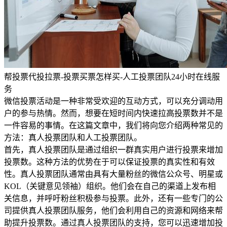
帮投票代投拉票-投票买票怎样买-人工投票团队24小时在线服
务
微信投票活动是一种非常受欢迎的互动方式，可以充分调动用
户的参与热情。然而，想要在短时间内快速拉高投票数并不是
一件容易的事情。在这篇文章中，我们将向您介绍两种常见的
方法：真人投票团队和人工投票团队。
首先，真人投票团队是通过组织一群真实用户进行投票来增加
投票数。这种方法的优势在于可以保证投票的真实性和有效
性。真人投票团队通常由具有大量粉丝的微信公众号、明星或
KOL（关键意见领袖）组织。他们会在自己的渠道上发布相
关信息，并呼吁粉丝积极参与投票。此外，还有一些专门的公
司提供真人投票团队服务，他们会利用自己的资源和网络来帮
助提升投票数。通过真人投票团队的支持，您可以迅速增加投