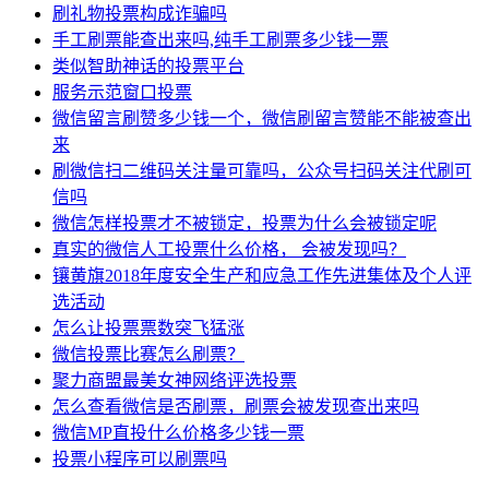
刷礼物投票构成诈骗吗
手工刷票能查出来吗,纯手工刷票多少钱一票
类似智助神话的投票平台
服务示范窗口投票
微信留言刷赞多少钱一个，微信刷留言赞能不能被查出
来
刷微信扫二维码关注量可靠吗，公众号扫码关注代刷可
信吗
微信怎样投票才不被锁定，投票为什么会被锁定呢
真实的微信人工投票什么价格， 会被发现吗？
镶黄旗2018年度安全生产和应急工作先进集体及个人评
选活动
怎么让投票票数突飞猛涨
微信投票比赛怎么刷票？
聚力商盟最美女神网络评选投票
怎么查看微信是否刷票，刷票会被发现查出来吗
微信MP直投什么价格多少钱一票
投票小程序可以刷票吗