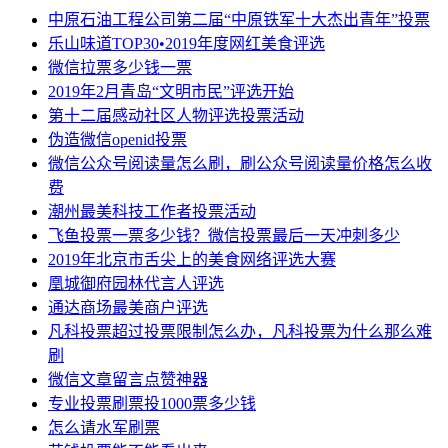
中原石油工程公司第二届“中原铁军十大杰出青年”投票
乐山味道TOP30•2019年度网红美食评选
微信拉票多少钱一票
2019年2月青岛“文明市民”评选开始
第十二届感动社区人物评选投票活动
伪造微信openid投票
微信公众号阅读量怎么刷，刷公众号阅读量价格怎么收
费
潮州最美科技工作者投票活动
飞鱼投票一票多少钱？微信投票最后一天冲刺多少
2019年北京市舌尖上的美食网络评选大赛
凰城御府园林代言人评选
通达商场最美商户评选
凡科投票超过投票限制怎么办，凡科投票为什么那么难
刷
微信文章留言点赞神器
专业投票刷票投1000票多少钱
怎么请水军刷票