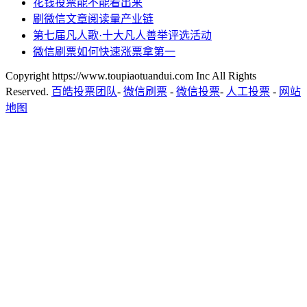
花钱投票能不能看出来
刷微信文章阅读量产业链
第七届凡人歌·十大凡人善举评选活动
微信刷票如何快速涨票拿第一
Copyright https://www.toupiaotuandui.com Inc All Rights
Reserved.
百皓投票团队
-
微信刷票
-
微信投票
-
人工投票
-
网站
地图