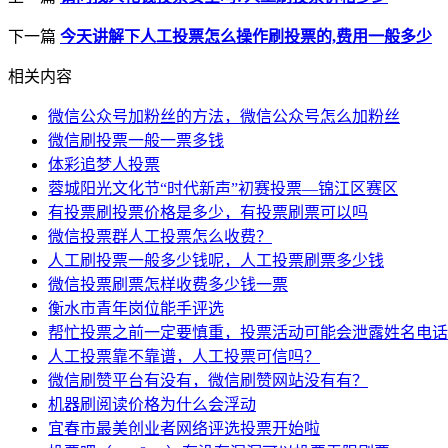
下一篇
今天讲解下人工投票怎么操作刷投票的,费用一般多少
相关内容
微信公众号加粉丝的方法，微信公众号怎么加粉丝
微信刷投票一般一票多钱
体彩追梦人投票
蓉城阳光文化节“时代新声”初赛投票—锦江区赛区
有投票刷投票价格是多少，有投票刷票可以吗
微信投票群人工投票怎么收费？
人工刷投票一般多少钱呢，人工投票刷票多少钱
微信投票刷票怎样收费多少钱一票
衡水市青年岗位能手评选
帮忙投票之前一定要慎重，投票活动可能会泄露姓名电话
人工投票靠不靠谱，人工投票可信吗？
微信刷赞平台有没有，微信刷赞网站没有有？
机器刷阅读价格为什么会浮动
宜春市最美创业者网络评选投票开始啦