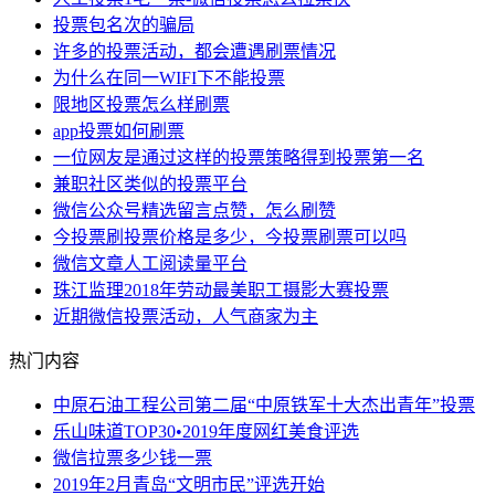
投票包名次的骗局
许多的投票活动，都会遭遇刷票情况
为什么在同一WIFI下不能投票
限地区投票怎么样刷票
app投票如何刷票
一位网友是通过这样的投票策略得到投票第一名
兼职社区类似的投票平台
微信公众号精选留言点赞，怎么刷赞
今投票刷投票价格是多少，今投票刷票可以吗
微信文章人工阅读量平台
珠江监理2018年劳动最美职工摄影大赛投票
近期微信投票活动，人气商家为主
热门内容
中原石油工程公司第二届“中原铁军十大杰出青年”投票
乐山味道TOP30•2019年度网红美食评选
微信拉票多少钱一票
2019年2月青岛“文明市民”评选开始