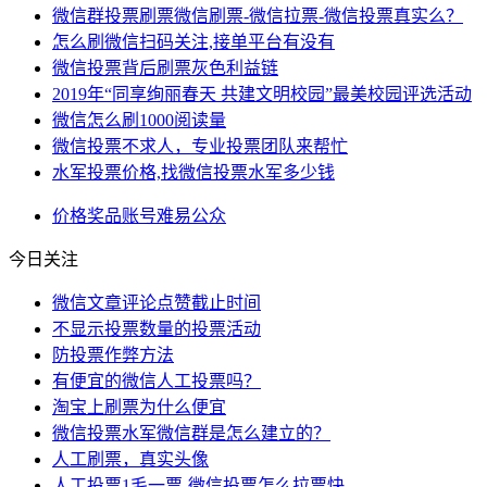
微信群投票刷票微信刷票-微信拉票-微信投票真实么？
怎么刷微信扫码关注,接单平台有没有
微信投票背后刷票灰色利益链
2019年“同享绚丽春天 共建文明校园”最美校园评选活动
微信怎么刷1000阅读量
微信投票不求人，专业投票团队来帮忙
水军投票价格,找微信投票水军多少钱
价格
奖品
账号
难易
公众
今日关注
微信文章评论点赞截止时间
不显示投票数量的投票活动
​防投票作弊方法
​有便宜的微信人工投票吗？
淘宝上刷票为什么便宜
微信投票水军微信群是怎么建立的？
人工刷票，真实头像
人工投票1毛一票-微信投票怎么拉票快