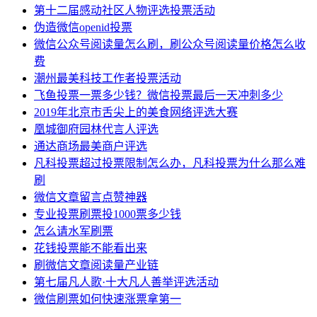
第十二届感动社区人物评选投票活动
伪造微信openid投票
微信公众号阅读量怎么刷，刷公众号阅读量价格怎么收
费
潮州最美科技工作者投票活动
飞鱼投票一票多少钱？微信投票最后一天冲刺多少
2019年北京市舌尖上的美食网络评选大赛
凰城御府园林代言人评选
通达商场最美商户评选
凡科投票超过投票限制怎么办，凡科投票为什么那么难
刷
微信文章留言点赞神器
专业投票刷票投1000票多少钱
怎么请水军刷票
花钱投票能不能看出来
刷微信文章阅读量产业链
第七届凡人歌·十大凡人善举评选活动
微信刷票如何快速涨票拿第一