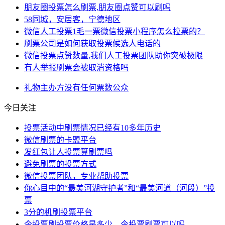
朋友圈投票怎么刷票,朋友圈点赞可以刷吗
58同城，安居客，宁德地区
微信人工投票1毛一票微信投票小程序怎么拉票的？
刷票公司是如何获取投票候选人电话的
微信投票点赞数量,我们人工投票团队助你突破极限
有人举报刷票会被取消资格吗
礼物
主办方
没有任何
票数
公众
今日关注
投票活动中刷票情况已经有10多年历史
微信刷票的卡盟平台
发红包让人投票算刷票吗
避免刷票的投票方式
微信投票团队，专业帮助投票
你心目中的“最美河湖守护者”和“最美河道（河段）”投
票
3分的机刷投票平台
今投票刷投票价格是多少，今投票刷票可以吗