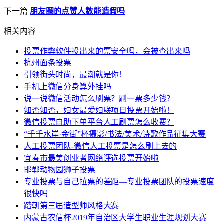
下一篇
朋友圈的点赞人数能造假吗
相关内容
投票作弊软件投出来的票安全吗，会被查出来吗
杭州面条投票
引领街头时尚，最潮就是你！
手机上微信分身算外挂吗
说一说微信活动怎么刷票？刷一票多少钱？
知否知否，妇女最爱妇联项目投票开始啦！
微信投票自助下单平台人工刷票怎么收费？
“千千水岸·金街”杯摄影/书法/美术/诗歌作品征集大赛
人工投票团队-微信人工投票是怎么刷上去的
宜春市最美创业者网络评选投票开始啦
邯郸动物园狮子投票
专业投票与自己拉票的差距—专业投票团队的投票速度
很快吗
踏朝第三届造型师风格大赛
内蒙古农信杯2019年自治区大学生职业生涯规划大赛