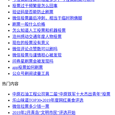
投票过于频繁是怎么回事
验证码是否能防止刷票
微信投票最后冲刺，相当于临时抱佛脚
刷票一般什么价格
怎么知道人工投票和机器投票
沧州感动交通年度人物投票
现在的投票没有意义
微信评论点赞数可以刷吗
微信投票与谨慎担心被发现
问卷星刷票会被发现吗
app投票如何刷票
公众号刷阅读量工具
热门内容
中原石油工程公司第二届“中原铁军十大杰出青年”投票
乐山味道TOP30•2019年度网红美食评选
微信拉票多少钱一票
2019年2月青岛“文明市民”评选开始