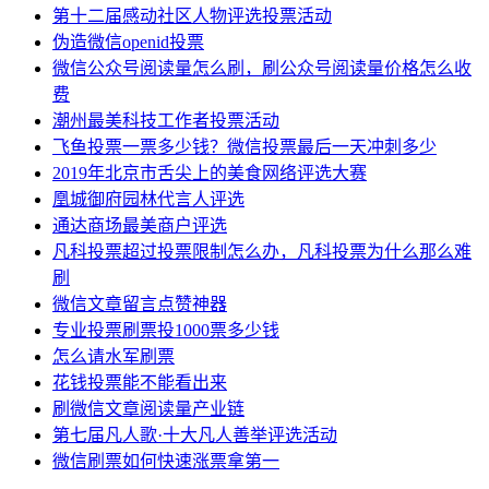
第十二届感动社区人物评选投票活动
伪造微信openid投票
微信公众号阅读量怎么刷，刷公众号阅读量价格怎么收
费
潮州最美科技工作者投票活动
飞鱼投票一票多少钱？微信投票最后一天冲刺多少
2019年北京市舌尖上的美食网络评选大赛
凰城御府园林代言人评选
通达商场最美商户评选
凡科投票超过投票限制怎么办，凡科投票为什么那么难
刷
微信文章留言点赞神器
专业投票刷票投1000票多少钱
怎么请水军刷票
花钱投票能不能看出来
刷微信文章阅读量产业链
第七届凡人歌·十大凡人善举评选活动
微信刷票如何快速涨票拿第一