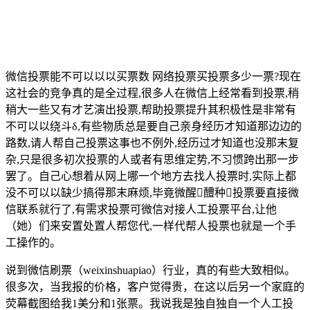
微信投票能不可以以以买票数 网络投票买投票多少一票?现在
这社会的竞争真的是全过程,很多人在微信上经常看到投票,稍
稍大一些又有才艺演出投票,帮助投票提升其积极性是非常有
不可以以绕斗δ,有些物质总是要自己亲身经历才知道那边边的
路数,请人帮自己投票这事也不例外,经历过才知道也没那末复
杂,只是很多初次投票的人或者有思维定势,不习惯跨出那一步
罢了。自己心想着从网上哪一个地方去找人投票时,实际上都
没不可以以缺少搞得那末麻烦,毕竟微醒醴种投票要直接微
信联系就行了,有需求投票可微信对接人工投票平台,让他
（她）们来安置处置人帮您代,一样代帮人投票也就是一个手
工操作的。
说到微信刷票（weixinshuapiao）行业，真的有些大致相似。
很多次，当我报的价格，客户觉得贵，在这以后另一个家庭的
荧幕截图给我1美分和1张票。我说我是独自独自一个人工投