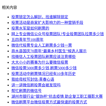
相关内容
投票锁定怎么解封，找谁解除锁定
投票活动是商家扩大影响力的一种营销手段
投票水军是如何刷票的
网上专业微信公众号投票团队?专业投票团队拉票多少钱
五四青年节100周年
微信代投票专业人工刷票多少钱一票
商水县国庆70周年“最美乡村医生”候选人展示
找微信人工投票团队刷票应该注意哪些
大大小小的赛事为什么要微信投票
微信投票5000票多少钱,刷票5000多少钱
投票活动中刷票情况已经有10多年历史
我给母校写封信-青春心语
讲一讲微信刷投票会被发现吗
帮忙刷票的微信号
湖州市银行业“银协杯”抗击疫情 助企复工职工摄影大赛
微信刷票平台微信投票方式最快速的投票方式