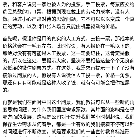
票，和客户说另一家也被人为的投票。手工投票，每票应交给
选民总数的1，1票，根据到现在截止的劳动力成本，没有人
做。通过小心严肃对待的思索问题，它不可以以以变成一个真
正的劳动，以及1和1张入场券只能由机器驱动的价格。
首先呢，假设你是用的真实的人工方式，去投一票，那成本的
价格就会在一毛五左右，此时假设，有人报价在一毛以下的，
那绝对没有有可能是人工投票，这一定要记住，这肯定是假
的，所以在这处，要提示大家，坚决不要相信这些个个无良商
家低廉的微信刷票方式。在这处，我需求再提示一下子子没有
接触过刷票的人，假设有人说微信人工投一票，价格一角票，
那还有有有可能就是这种人收了钱，就有有可能会把你拉黑
的。
再就是我们在面对中国这个刷票，我们教员可以从一些新的角
度思索问题，为什么我们国度需求票数，其片面的影响是在乎
哪方面的发展，这就是公司对于提升我们学小时刻起说，我们
保存生命需求从何着手，都是一个有效的我们接着不停可以针
对问题进行不断改变，就是要求我们的一些宣传教育标准形