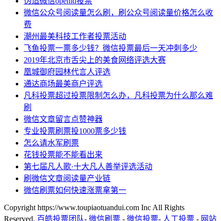
伪造微信openid投票
微信公众号阅读量怎么刷，刷公众号阅读量价格怎么收
费
潮州最美科技工作者投票活动
飞鱼投票一票多少钱？微信投票最后一天冲刺多少
2019年北京市舌尖上的美食网络评选大赛
凰城御府园林代言人评选
通达商场最美商户评选
凡科投票超过投票限制怎么办，凡科投票为什么那么难
刷
微信文章留言点赞神器
专业投票刷票投1000票多少钱
怎么请水军刷票
花钱投票能不能看出来
第七届凡人歌·十大凡人善举评选活动
刷微信文章阅读量产业链
微信刷票如何快速涨票拿第一
Copyright https://www.toupiaotuandui.com Inc All Rights
Reserved.
百皓投票团队
-
微信刷票
-
微信投票
-
人工投票
-
网站