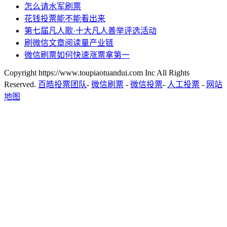
怎么请水军刷票
花钱投票能不能看出来
第七届凡人歌·十大凡人善举评选活动
刷微信文章阅读量产业链
微信刷票如何快速涨票拿第一
Copyright https://www.toupiaotuandui.com Inc All Rights
Reserved.
百皓投票团队
-
微信刷票
-
微信投票
-
人工投票
-
网站
地图