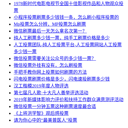
1978新时代电影电视节全国十佳影视作品和人物观众投
票
小程序投票刷票多少钱钱一条，怎么刷小程序投票的
Mp投票怎么分辨，MP投票怎么刷票
微信刷票最后一天怎么拿名次第一？
纯人工刷票多少钱一票，纯手工刷票价格是多少
人工投票团队-纯人工投票平台-人工投票网站人工投票
多少钱一票
微信投票需要关注公众号的多少钱一票？
微信投票外挂有没有，怎么刷投票
手把手教你网上投票如何刷票的方法
闪电投票刷票价格是多少，闪电速投刷票多少钱
汉工楷模2019年度人物评选
第七届凡人歌·十大凡人善举评选活动
2019年新媒体影响力评价和扶持工作群众满意测评活动
微信投票一分钟五票这种刷票速度最合适
《上将洪学智》观后感投票
请为你心中的“最美普医人”投票