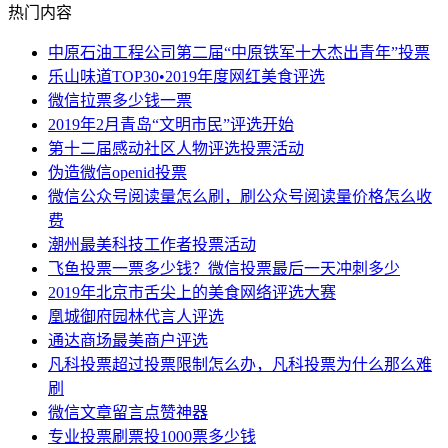
热门内容
中原石油工程公司第二届“中原铁军十大杰出青年”投票
乐山味道TOP30•2019年度网红美食评选
微信拉票多少钱一票
2019年2月青岛“文明市民”评选开始
第十二届感动社区人物评选投票活动
伪造微信openid投票
微信公众号阅读量怎么刷，刷公众号阅读量价格怎么收
费
潮州最美科技工作者投票活动
飞鱼投票一票多少钱？微信投票最后一天冲刺多少
2019年北京市舌尖上的美食网络评选大赛
凰城御府园林代言人评选
通达商场最美商户评选
凡科投票超过投票限制怎么办，凡科投票为什么那么难
刷
微信文章留言点赞神器
专业投票刷票投1000票多少钱