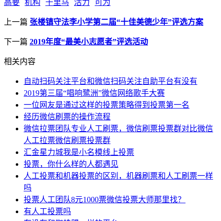
高要
机构
千里马
活力
可为
上一篇
张楼镇守法李小学第二届“十佳美德少年”评选方案
下一篇
2019年度“最美小志愿者”评选活动
相关内容
自动扫码关注平台和微信扫码关注自助平台有没有
2019第三届“唱响鹭洲”微信网络歌手大赛
一位网友是通过这样的投票策略得到投票第一名
经历微信刷票的操作流程
微信拉票团队专业人工刷票，微信刷票投票群对比微信
人工拉票微信刷票投票群
汇金星力城我是小名模线上投票
投票，你什么样的人都遇见
人工投票和机器投票的区别，机器刷票和人工刷票一样
吗
投票人工团队8元1000票微信投票大师那里找？
有人工投票吗