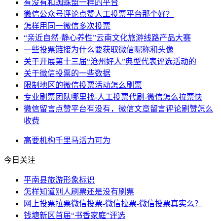
有没有和蜘蛛盟一样的平台
微信公众号评论点赞人工投票平台那个好？
怎样用同一微信多次投票
“亲近自然·静心养性”云南文化旅游线路产品大赛
一些投票链接为什么要获取微信昵称和头像
关于开展第十三届“沧州好人”典型代表评选活动的
关于微信投票的一些数据
限制地区的微信投票活动怎么刷票
专业刷票团队哪里找-人工投票代刷-微信怎么拉票快
微信留言点赞平台有没有，微信文章留言评论刷赞怎么
收费
高要
机构
千里马
活力
可为
今日关注
平南县旅游形象标识
怎样知道别人刷票还是没有刷票
网上投票拉票微信投票-微信拉票-微信投票真实么？
钱塘新区首届“书香家庭”评选